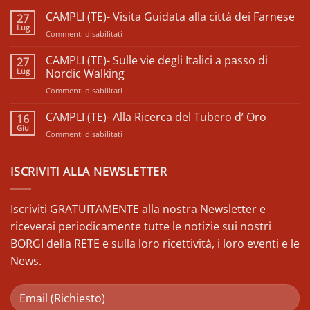
commento
CAMPLI (TE)- Visita Guidata alla città dei Farnese
27
su
𝗙𝗲𝘀𝘁𝗶𝘃𝗮𝗹
Lug
su
Commenti disabilitati
𝗱𝗲𝗹𝗹𝗲
𝗖𝗼𝗼𝗽𝗲𝗿𝗮𝘁𝗶𝘃𝗲
CAMPLI
𝗱𝗶
(TE)-
CAMPLI (TE)- Sulle vie degli Italici a passo di
27
𝗖𝗼𝗺𝘂𝗻𝗶𝘁à
Visita
Lug
𝗱’𝗔𝗯𝗿𝘂𝘇𝘇𝗼
Nordic Walking
–
Guidata
𝗘𝗱𝗶𝘇𝗶𝗼𝗻𝗲
su
Commenti disabilitati
alla
𝟮𝟬𝟮𝟱
CAMPLI
città
(TE)-
CAMPLI (TE)- Alla Ricerca del Tubero d’ Oro
dei
16
Sulle
Farnese
Giu
su
Commenti disabilitati
vie
CAMPLI
degli
(TE)-
Italici
Alla
ISCRIVITI ALLA NEWSLETTER
a
Ricerca
passo
del
di
Tubero
Iscriviti GRATUITAMENTE alla nostra Newsletter e
Nordic
d’
Walking
riceverai periodicamente tutte le notizie sui nostri
Oro
BORGI della RETE e sulla loro ricettività, i loro eventi e le
News.