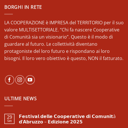
BORGHI IN RETE
LA COOPERAZIONE è IMPRESA del TERRITORIO per il suo
valore MULTISETTORIALE. “Chi fa nascere Cooperative
di Comunità sia un visionario”. Questo è il modo di
guardare al futuro. Le collettività diventano
protagoniste del loro futuro e rispondano ai loro
bisogni. Il loro vero obiettivo è questo, NON il fatturato.
ULTIME NEWS
𝗙𝗲𝘀𝘁𝗶𝘃𝗮𝗹 𝗱𝗲𝗹𝗹𝗲 𝗖𝗼𝗼𝗽𝗲𝗿𝗮𝘁𝗶𝘃𝗲 𝗱𝗶 𝗖𝗼𝗺𝘂𝗻𝗶𝘁à
29
Set
𝗱’𝗔𝗯𝗿𝘂𝘇𝘇𝗼 – 𝗘𝗱𝗶𝘇𝗶𝗼𝗻𝗲 𝟮𝟬𝟮𝟱
Nessun