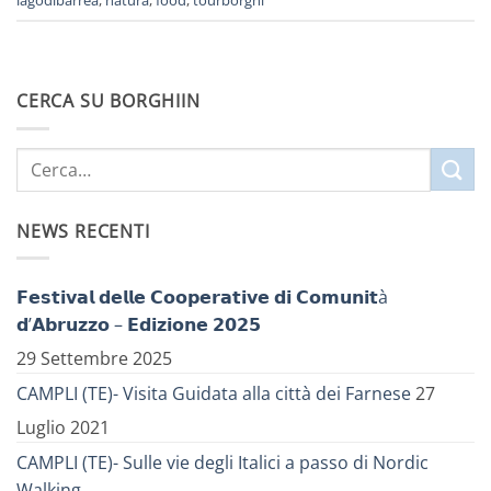
lagodibarrea
,
natura
,
food
,
tourborghi
CERCA SU BORGHIIN
NEWS RECENTI
𝗙𝗲𝘀𝘁𝗶𝘃𝗮𝗹 𝗱𝗲𝗹𝗹𝗲 𝗖𝗼𝗼𝗽𝗲𝗿𝗮𝘁𝗶𝘃𝗲 𝗱𝗶 𝗖𝗼𝗺𝘂𝗻𝗶𝘁à
𝗱’𝗔𝗯𝗿𝘂𝘇𝘇𝗼 – 𝗘𝗱𝗶𝘇𝗶𝗼𝗻𝗲 𝟮𝟬𝟮𝟱
29 Settembre 2025
CAMPLI (TE)- Visita Guidata alla città dei Farnese
27
Luglio 2021
CAMPLI (TE)- Sulle vie degli Italici a passo di Nordic
Walking