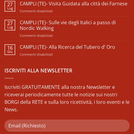
commento
CAMPLI (TE)- Visita Guidata alla città dei Farnese
27
su
𝗙𝗲𝘀𝘁𝗶𝘃𝗮𝗹
Lug
su
Commenti disabilitati
𝗱𝗲𝗹𝗹𝗲
𝗖𝗼𝗼𝗽𝗲𝗿𝗮𝘁𝗶𝘃𝗲
CAMPLI
𝗱𝗶
(TE)-
CAMPLI (TE)- Sulle vie degli Italici a passo di
27
𝗖𝗼𝗺𝘂𝗻𝗶𝘁à
Visita
Lug
𝗱’𝗔𝗯𝗿𝘂𝘇𝘇𝗼
Nordic Walking
–
Guidata
𝗘𝗱𝗶𝘇𝗶𝗼𝗻𝗲
su
Commenti disabilitati
alla
𝟮𝟬𝟮𝟱
CAMPLI
città
(TE)-
CAMPLI (TE)- Alla Ricerca del Tubero d’ Oro
dei
16
Sulle
Farnese
Giu
su
Commenti disabilitati
vie
CAMPLI
degli
(TE)-
Italici
Alla
ISCRIVITI ALLA NEWSLETTER
a
Ricerca
passo
del
di
Tubero
Iscriviti GRATUITAMENTE alla nostra Newsletter e
Nordic
d’
Walking
riceverai periodicamente tutte le notizie sui nostri
Oro
BORGI della RETE e sulla loro ricettività, i loro eventi e le
News.