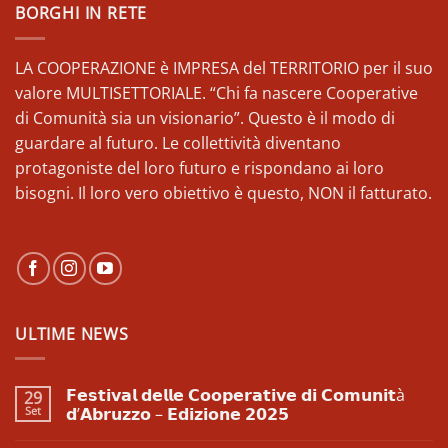
BORGHI IN RETE
LA COOPERAZIONE è IMPRESA del TERRITORIO per il suo
valore MULTISETTORIALE. “Chi fa nascere Cooperative
di Comunità sia un visionario”. Questo è il modo di
guardare al futuro. Le collettività diventano
protagoniste del loro futuro e rispondano ai loro
bisogni. Il loro vero obiettivo è questo, NON il fatturato.
ULTIME NEWS
𝗙𝗲𝘀𝘁𝗶𝘃𝗮𝗹 𝗱𝗲𝗹𝗹𝗲 𝗖𝗼𝗼𝗽𝗲𝗿𝗮𝘁𝗶𝘃𝗲 𝗱𝗶 𝗖𝗼𝗺𝘂𝗻𝗶𝘁à
29
Set
𝗱’𝗔𝗯𝗿𝘂𝘇𝘇𝗼 – 𝗘𝗱𝗶𝘇𝗶𝗼𝗻𝗲 𝟮𝟬𝟮𝟱
Nessun