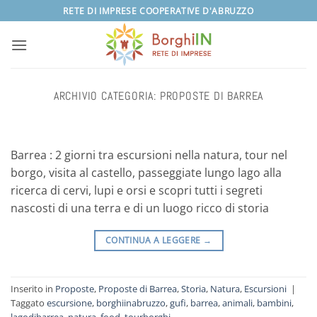
Salta
RETE DI IMPRESE COOPERATIVE D'ABRUZZO
ai
contenuti
ARCHIVIO CATEGORIA:
PROPOSTE DI BARREA
Barrea : 2 giorni tra escursioni nella natura, tour nel
borgo, visita al castello, passeggiate lungo lago alla
ricerca di cervi, lupi e orsi e scopri tutti i segreti
nascosti di una terra e di un luogo ricco di storia
CONTINUA A LEGGERE
→
Inserito in
Proposte
,
Proposte di Barrea
,
Storia
,
Natura
,
Escursioni
|
Taggato
escursione
,
borghiinabruzzo
,
gufi
,
barrea
,
animali
,
bambini
,