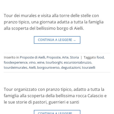
Tour dei murales e visita alla torre delle stelle con
pranzo tipico, una giornata adatta a tutta la famiglia
alla scoperta del bellissimo borgo di Aielli.
CONTINUA A LEGGERE
→
Inserito in
Proposte di Aielli
,
Proposte
,
Arte
,
Storia
|
Taggato
food
,
foodexperience
,
vino
,
wine
,
tourborghi
,
escursioniabruzzo
,
tourdeimurales
,
Aielli
,
borgouniverso
,
degustazioni
,
touraielli
Tour organizzato con pranzo tipico, adatto a tutta la
famiglia alla scoperta della bellissima rocca Calascio e
le sue storie di pastori, guerrieri e santi
CONTINUA A LEGGERE
→