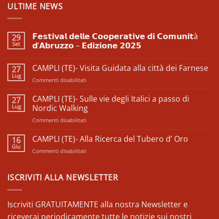
ULTIME NEWS
𝗙𝗲𝘀𝘁𝗶𝘃𝗮𝗹 𝗱𝗲𝗹𝗹𝗲 𝗖𝗼𝗼𝗽𝗲𝗿𝗮𝘁𝗶𝘃𝗲 𝗱𝗶 𝗖𝗼𝗺𝘂𝗻𝗶𝘁à
29
Set
𝗱’𝗔𝗯𝗿𝘂𝘇𝘇𝗼 – 𝗘𝗱𝗶𝘇𝗶𝗼𝗻𝗲 𝟮𝟬𝟮𝟱
Nessun
commento
CAMPLI (TE)- Visita Guidata alla città dei Farnese
27
su
𝗙𝗲𝘀𝘁𝗶𝘃𝗮𝗹
Lug
su
Commenti disabilitati
𝗱𝗲𝗹𝗹𝗲
𝗖𝗼𝗼𝗽𝗲𝗿𝗮𝘁𝗶𝘃𝗲
CAMPLI
𝗱𝗶
(TE)-
CAMPLI (TE)- Sulle vie degli Italici a passo di
27
𝗖𝗼𝗺𝘂𝗻𝗶𝘁à
Visita
Lug
𝗱’𝗔𝗯𝗿𝘂𝘇𝘇𝗼
Nordic Walking
–
Guidata
𝗘𝗱𝗶𝘇𝗶𝗼𝗻𝗲
su
Commenti disabilitati
alla
𝟮𝟬𝟮𝟱
CAMPLI
città
(TE)-
CAMPLI (TE)- Alla Ricerca del Tubero d’ Oro
dei
16
Sulle
Farnese
Giu
su
Commenti disabilitati
vie
CAMPLI
degli
(TE)-
Italici
Alla
ISCRIVITI ALLA NEWSLETTER
a
Ricerca
passo
del
di
Tubero
Iscriviti GRATUITAMENTE alla nostra Newsletter e
Nordic
d’
Walking
riceverai periodicamente tutte le notizie sui nostri
Oro