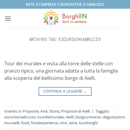
Salta
RETE DI IMPRESE COOPERATIVE D'ABRUZZO
ai
contenuti
ARCHIVIO TAG:
ESCURSIONIABRUZZO
Tour dei murales e visita alla torre delle stelle con
pranzo tipico, una giornata adatta a tutta la famiglia
alla scoperta del bellissimo borgo di Aielli.
CONTINUA A LEGGERE
→
Inserito in
Proposte
,
Arte
,
Storia
,
Proposte di Aielli
|
Taggato
escursioniabruzzo
,
tourdeimurales
,
Aielli
,
borgouniverso
,
degustazioni
,
touraielli
,
food
,
foodexperience
,
vino
,
wine
,
tourborghi