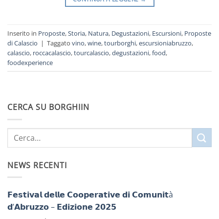
Inserito in
Proposte
,
Storia
,
Natura
,
Degustazioni
,
Escursioni
,
Proposte
di Calascio
|
Taggato
vino
,
wine
,
tourborghi
,
escursioniabruzzo
,
calascio
,
roccacalascio
,
tourcalascio
,
degustazioni
,
food
,
foodexperience
CERCA SU BORGHIIN
NEWS RECENTI
𝗙𝗲𝘀𝘁𝗶𝘃𝗮𝗹 𝗱𝗲𝗹𝗹𝗲 𝗖𝗼𝗼𝗽𝗲𝗿𝗮𝘁𝗶𝘃𝗲 𝗱𝗶 𝗖𝗼𝗺𝘂𝗻𝗶𝘁à
𝗱’𝗔𝗯𝗿𝘂𝘇𝘇𝗼 – 𝗘𝗱𝗶𝘇𝗶𝗼𝗻𝗲 𝟮𝟬𝟮𝟱