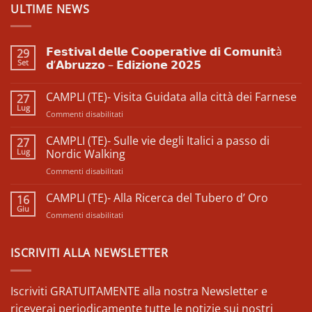
ULTIME NEWS
𝗙𝗲𝘀𝘁𝗶𝘃𝗮𝗹 𝗱𝗲𝗹𝗹𝗲 𝗖𝗼𝗼𝗽𝗲𝗿𝗮𝘁𝗶𝘃𝗲 𝗱𝗶 𝗖𝗼𝗺𝘂𝗻𝗶𝘁à
29
Set
𝗱’𝗔𝗯𝗿𝘂𝘇𝘇𝗼 – 𝗘𝗱𝗶𝘇𝗶𝗼𝗻𝗲 𝟮𝟬𝟮𝟱
Nessun
commento
CAMPLI (TE)- Visita Guidata alla città dei Farnese
27
su
𝗙𝗲𝘀𝘁𝗶𝘃𝗮𝗹
Lug
su
Commenti disabilitati
𝗱𝗲𝗹𝗹𝗲
𝗖𝗼𝗼𝗽𝗲𝗿𝗮𝘁𝗶𝘃𝗲
CAMPLI
𝗱𝗶
(TE)-
CAMPLI (TE)- Sulle vie degli Italici a passo di
27
𝗖𝗼𝗺𝘂𝗻𝗶𝘁à
Visita
Lug
𝗱’𝗔𝗯𝗿𝘂𝘇𝘇𝗼
Nordic Walking
–
Guidata
𝗘𝗱𝗶𝘇𝗶𝗼𝗻𝗲
su
Commenti disabilitati
alla
𝟮𝟬𝟮𝟱
CAMPLI
città
(TE)-
CAMPLI (TE)- Alla Ricerca del Tubero d’ Oro
dei
16
Sulle
Farnese
Giu
su
Commenti disabilitati
vie
CAMPLI
degli
(TE)-
Italici
Alla
ISCRIVITI ALLA NEWSLETTER
a
Ricerca
passo
del
di
Tubero
Iscriviti GRATUITAMENTE alla nostra Newsletter e
Nordic
d’
Walking
riceverai periodicamente tutte le notizie sui nostri
Oro