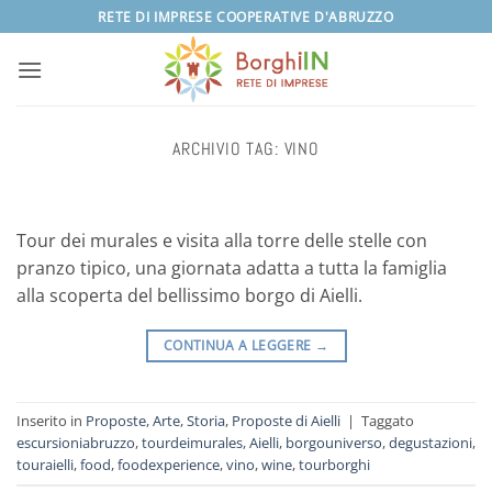
Salta
RETE DI IMPRESE COOPERATIVE D'ABRUZZO
ai
contenuti
ARCHIVIO TAG:
VINO
Tour dei murales e visita alla torre delle stelle con
pranzo tipico, una giornata adatta a tutta la famiglia
alla scoperta del bellissimo borgo di Aielli.
CONTINUA A LEGGERE
→
Inserito in
Proposte
,
Arte
,
Storia
,
Proposte di Aielli
|
Taggato
escursioniabruzzo
,
tourdeimurales
,
Aielli
,
borgouniverso
,
degustazioni
,
touraielli
,
food
,
foodexperience
,
vino
,
wine
,
tourborghi