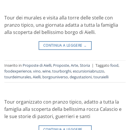
Tour dei murales e visita alla torre delle stelle con
pranzo tipico, una giornata adatta a tutta la famiglia
alla scoperta del bellissimo borgo di Aielli.
CONTINUA A LEGGERE
→
Inserito in
Proposte di Aielli
,
Proposte
,
Arte
,
Storia
|
Taggato
food
,
foodexperience
,
vino
,
wine
,
tourborghi
,
escursioniabruzzo
,
tourdeimurales
,
Aielli
,
borgouniverso
,
degustazioni
,
touraielli
Tour organizzato con pranzo tipico, adatto a tutta la
famiglia alla scoperta della bellissima rocca Calascio e
le sue storie di pastori, guerrieri e santi
CONTINUA A LEGGERE
→