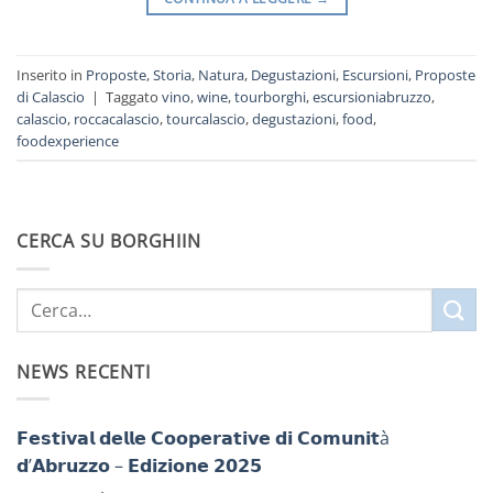
Inserito in
Proposte
,
Storia
,
Natura
,
Degustazioni
,
Escursioni
,
Proposte
di Calascio
|
Taggato
vino
,
wine
,
tourborghi
,
escursioniabruzzo
,
calascio
,
roccacalascio
,
tourcalascio
,
degustazioni
,
food
,
foodexperience
CERCA SU BORGHIIN
NEWS RECENTI
𝗙𝗲𝘀𝘁𝗶𝘃𝗮𝗹 𝗱𝗲𝗹𝗹𝗲 𝗖𝗼𝗼𝗽𝗲𝗿𝗮𝘁𝗶𝘃𝗲 𝗱𝗶 𝗖𝗼𝗺𝘂𝗻𝗶𝘁à
𝗱’𝗔𝗯𝗿𝘂𝘇𝘇𝗼 – 𝗘𝗱𝗶𝘇𝗶𝗼𝗻𝗲 𝟮𝟬𝟮𝟱