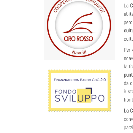
La
Co
abit
perc
cult
cult
Per 
scav
la f
punt
da c
è st
fiori
La C
conv
parz