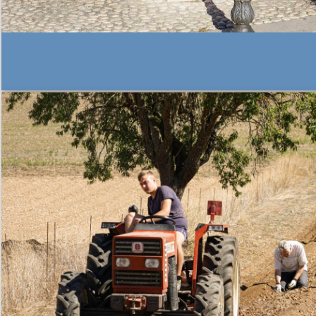
THIS IS A SIMPLE BANNER
Lorem ipsum dolor sit amet, consectetuer adipiscing elit, sed
euismod tincidunt ut laoreet dolore magna aliquam erat
This is a simple headl