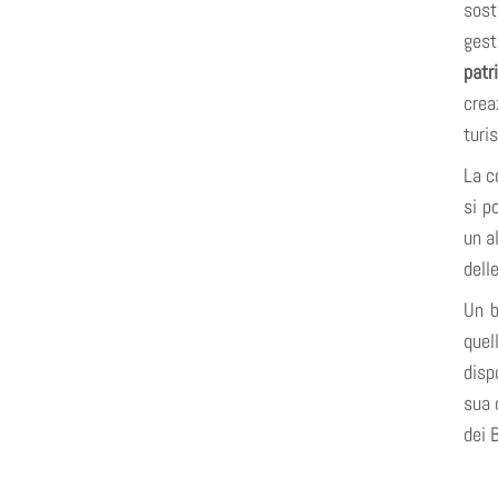
sost
gest
patr
crea
turis
La c
si p
un a
dell
Un b
quel
disp
sua 
dei 