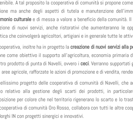
enibile. A tal proposito la cooperativa di comunità si propone com
ione ma anche degli aspetti di tutela e manutenzione dell’imm
imonio culturale
e di messa a valore a beneficio della comunità. Il 
zione di nuovi servizi, anche ristorativi che aumenteranno le opp
tica che coinvolgerà agricoltori, artigiani e in generale tutte le attiv
ooperativa, inoltre ha in progetto la
creazione di nuovi servizi alla 
one come obiettivo il supporto all’agricoltura, economia primaria del
ltro prodotto di punta di Navelli, ovvero i
ceci
. Verranno supportati 
e aree agricole, rafforzate le azioni di promozione e di vendita, rende
ellissimo progetto delle cooperativa di comunità di Navelli, che a
lo relativo alla gestione degli scarti dei prodotti, in particol
osizione per colore che nel territorio rigenerano lo scarto e lo tras
cooperativa di comunità Oro Rosso, collabora con tutti le altre coo
Borghi IN con progetti sinergici e innovativi.