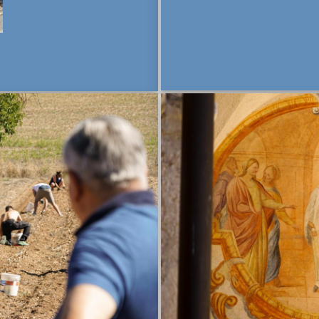
 diam nonummy nibh
 volutpat.
ine