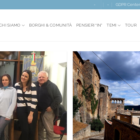
-
-
GDPR Cente
CHI SIAMO
BORGHI & COMUNITÀ
PENSIERI “IN”
TEMI
TOUR