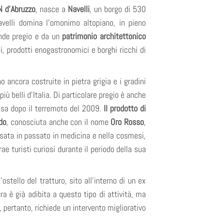
N d’Abruzzo
, nasce a
Navelli
, un borgo di 530
Navelli domina l’omonimo altopiano, in pieno
ande pregio e da un
patrimonio architettonico
ici, prodotti enogastronomici e borghi ricchi di
 ancora costruite in pietra grigia e i gradini
iù belli d’Italia. Di particolare pregio è anche
ssa dopo il terremoto del 2009.
Il prodotto di
ndo
, conosciuta anche con il nome
Oro Rosso
,
usata in passato in medicina e nella cosmesi,
e turisti curiosi durante il periodo della sua
stello del tratturo, sito all’interno di un ex
ra è già adibita a questo tipo di attività, ma
, pertanto, richiede un intervento migliorativo