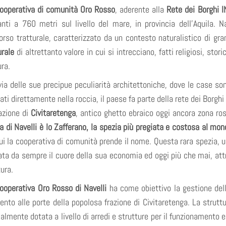
operativa di comunità Oro Rosso
, aderente alla
Rete dei Borghi I
anti a 760 metri sul livello del mare, in provincia dell’Aquila. 
orso tratturale, caratterizzato da un contesto naturalistico di gr
urale
di altrettanto valore in cui si intrecciano, fatti religiosi, stor
ura.
via delle sue precipue peculiarità architettoniche, dove le case sono
ati direttamente nella roccia, il paese fa parte della rete dei Borghi p
razione di
Civitaretenga
, antico ghetto ebraico oggi ancora zona ro
a di Navelli è lo Zafferano, la spezia più pregiata e costosa al mo
ui la cooperativa di comunità prende il nome. Questa rara spezia, 
ata da sempre il cuore della sua economia ed oggi più che mai, attra
tura.
ooperativa Oro Rosso di Navelli
ha come obiettivo la gestione dell’o
ento alle porte della popolosa frazione di Civitaretenga. La struttu
ialmente dotata a livello di arredi e strutture per il funzionamento e