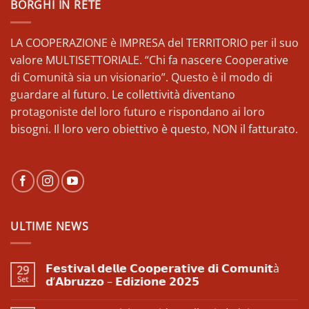
BORGHI IN RETE
LA COOPERAZIONE è IMPRESA del TERRITORIO per il suo
valore MULTISETTORIALE. “Chi fa nascere Cooperative
di Comunità sia un visionario”. Questo è il modo di
guardare al futuro. Le collettività diventano
protagoniste del loro futuro e rispondano ai loro
bisogni. Il loro vero obiettivo è questo, NON il fatturato.
ULTIME NEWS
𝗙𝗲𝘀𝘁𝗶𝘃𝗮𝗹 𝗱𝗲𝗹𝗹𝗲 𝗖𝗼𝗼𝗽𝗲𝗿𝗮𝘁𝗶𝘃𝗲 𝗱𝗶 𝗖𝗼𝗺𝘂𝗻𝗶𝘁à
29
Set
𝗱’𝗔𝗯𝗿𝘂𝘇𝘇𝗼 – 𝗘𝗱𝗶𝘇𝗶𝗼𝗻𝗲 𝟮𝟬𝟮𝟱
Nessun
commento