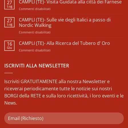
CAMPLI (TE)- Visita Guidata alla città dei Farnese
27
su
𝗙𝗲𝘀𝘁𝗶𝘃𝗮𝗹
Lug
su
Commenti disabilitati
𝗱𝗲𝗹𝗹𝗲
𝗖𝗼𝗼𝗽𝗲𝗿𝗮𝘁𝗶𝘃𝗲
CAMPLI
𝗱𝗶
(TE)-
CAMPLI (TE)- Sulle vie degli Italici a passo di
27
𝗖𝗼𝗺𝘂𝗻𝗶𝘁à
Visita
Lug
𝗱’𝗔𝗯𝗿𝘂𝘇𝘇𝗼
Nordic Walking
–
Guidata
𝗘𝗱𝗶𝘇𝗶𝗼𝗻𝗲
su
Commenti disabilitati
alla
𝟮𝟬𝟮𝟱
CAMPLI
città
(TE)-
CAMPLI (TE)- Alla Ricerca del Tubero d’ Oro
dei
16
Sulle
Farnese
Giu
su
Commenti disabilitati
vie
CAMPLI
degli
(TE)-
Italici
Alla
ISCRIVITI ALLA NEWSLETTER
a
Ricerca
passo
del
di
Tubero
Iscriviti GRATUITAMENTE alla nostra Newsletter e
Nordic
d’
Walking
riceverai periodicamente tutte le notizie sui nostri
Oro
BORGI della RETE e sulla loro ricettività, i loro eventi e le
News.