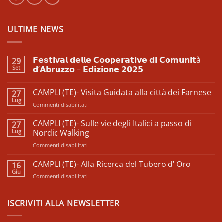
ULTIME NEWS
𝗙𝗲𝘀𝘁𝗶𝘃𝗮𝗹 𝗱𝗲𝗹𝗹𝗲 𝗖𝗼𝗼𝗽𝗲𝗿𝗮𝘁𝗶𝘃𝗲 𝗱𝗶 𝗖𝗼𝗺𝘂𝗻𝗶𝘁à
29
Set
𝗱’𝗔𝗯𝗿𝘂𝘇𝘇𝗼 – 𝗘𝗱𝗶𝘇𝗶𝗼𝗻𝗲 𝟮𝟬𝟮𝟱
Nessun
commento
CAMPLI (TE)- Visita Guidata alla città dei Farnese
27
su
𝗙𝗲𝘀𝘁𝗶𝘃𝗮𝗹
Lug
su
Commenti disabilitati
𝗱𝗲𝗹𝗹𝗲
𝗖𝗼𝗼𝗽𝗲𝗿𝗮𝘁𝗶𝘃𝗲
CAMPLI
𝗱𝗶
(TE)-
CAMPLI (TE)- Sulle vie degli Italici a passo di
27
𝗖𝗼𝗺𝘂𝗻𝗶𝘁à
Visita
Lug
𝗱’𝗔𝗯𝗿𝘂𝘇𝘇𝗼
Nordic Walking
–
Guidata
𝗘𝗱𝗶𝘇𝗶𝗼𝗻𝗲
su
Commenti disabilitati
alla
𝟮𝟬𝟮𝟱
CAMPLI
città
(TE)-
CAMPLI (TE)- Alla Ricerca del Tubero d’ Oro
dei
16
Sulle
Farnese
Giu
su
Commenti disabilitati
vie
CAMPLI
degli
(TE)-
Italici
Alla
ISCRIVITI ALLA NEWSLETTER
a
Ricerca
passo
del
di