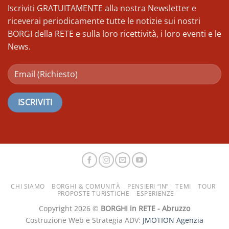
Tubero
Iscriviti GRATUITAMENTE alla nostra Newsletter e
Nordic
d’
Walking
riceverai periodicamente tutte le notizie sui nostri
Oro
BORGI della RETE e sulla loro ricettività, i loro eventi e le
News.
CHI SIAMO
BORGHI & COMUNITÀ
PENSIERI “IN”
TEMI
TOUR
PROPOSTE TURISTICHE
ESPERIENZE
Copyright 2026 ©
BORGHI in RETE - Abruzzo
Costruzione Web e Strategia ADV:
JMOTION Agenzia