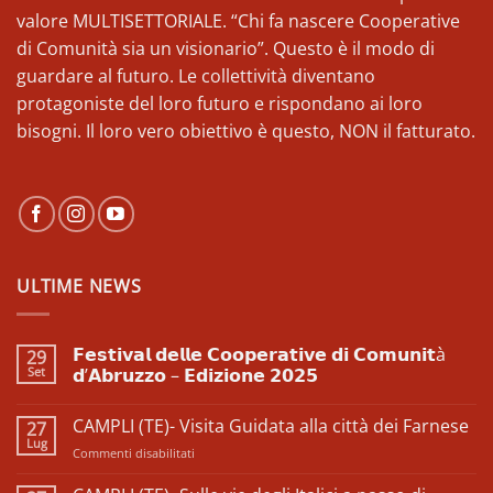
valore MULTISETTORIALE. “Chi fa nascere Cooperative
di Comunità sia un visionario”. Questo è il modo di
guardare al futuro. Le collettività diventano
protagoniste del loro futuro e rispondano ai loro
bisogni. Il loro vero obiettivo è questo, NON il fatturato.
ULTIME NEWS
𝗙𝗲𝘀𝘁𝗶𝘃𝗮𝗹 𝗱𝗲𝗹𝗹𝗲 𝗖𝗼𝗼𝗽𝗲𝗿𝗮𝘁𝗶𝘃𝗲 𝗱𝗶 𝗖𝗼𝗺𝘂𝗻𝗶𝘁à
29
Set
𝗱’𝗔𝗯𝗿𝘂𝘇𝘇𝗼 – 𝗘𝗱𝗶𝘇𝗶𝗼𝗻𝗲 𝟮𝟬𝟮𝟱
Nessun
commento
CAMPLI (TE)- Visita Guidata alla città dei Farnese
27
su
𝗙𝗲𝘀𝘁𝗶𝘃𝗮𝗹
Lug
su
Commenti disabilitati
𝗱𝗲𝗹𝗹𝗲
𝗖𝗼𝗼𝗽𝗲𝗿𝗮𝘁𝗶𝘃𝗲
CAMPLI
𝗱𝗶
(TE)-