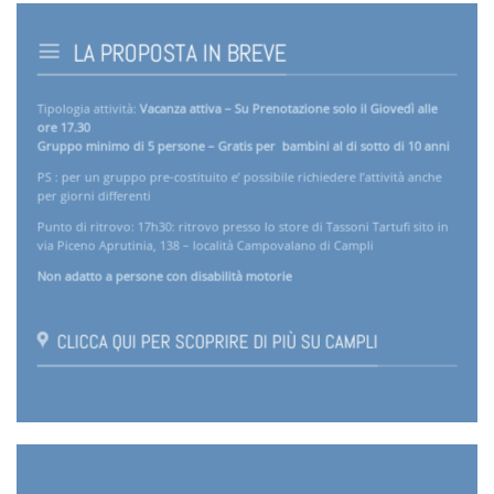
LA PROPOSTA IN BREVE
Tipologia attività:
Vacanza attiva – Su Prenotazione solo il Giovedì alle
ore 17.30
Gruppo minimo di 5 persone – Gratis per bambini al di sotto di 10 anni
PS : per un gruppo pre-costituito e’ possibile richiedere l’attività anche
per giorni differenti
Punto di ritrovo: 17h30: ritrovo presso lo store di Tassoni Tartufi sito in
via Piceno Aprutinia, 138 – località Campovalano di Campli
Non adatto a persone con disabilità motorie
CLICCA QUI PER SCOPRIRE DI PIÙ SU CAMPLI