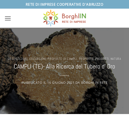
Salta
RETE DI IMPRESE COOPERATIVE D'ABRUZZO
ai
contenuti
DEGUSTAZIONI
,
ESCURSIONI
,
PROPOSTE DI CAMPLI
,
PROPOSTE
,
PRODOTTI
,
NATURA
CAMPLI (TE)- Alla Ricerca del Tubero d’ Oro
PUBBLICATO IL
16 GIUGNO 2021
DA
BORGHI IN RETE