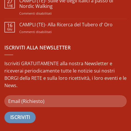
CAMPLI (TE)- Sulle vie degli Italici a passo di
27
𝗖𝗼𝗺𝘂𝗻𝗶𝘁à
Visita
Lug
𝗱’𝗔𝗯𝗿𝘂𝘇𝘇𝗼
Nordic Walking
–
Guidata
𝗘𝗱𝗶𝘇𝗶𝗼𝗻𝗲
su
Commenti disabilitati
alla
𝟮𝟬𝟮𝟱
CAMPLI
città
(TE)-
CAMPLI (TE)- Alla Ricerca del Tubero d’ Oro
dei
16
Sulle
Farnese
Giu
su
Commenti disabilitati
vie
CAMPLI
degli
(TE)-
Italici
Alla
ISCRIVITI ALLA NEWSLETTER
a
Ricerca
passo
del
di
Tubero
Iscriviti GRATUITAMENTE alla nostra Newsletter e
Nordic
d’
Walking
riceverai periodicamente tutte le notizie sui nostri
Oro
BORGI della RETE e sulla loro ricettività, i loro eventi e le
News.