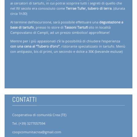
ai cercatori di tartufo, in cui potrai scoprire tutti i segreti di quello che
nel XV secolo era conosciuto come
Terrae Tufer, tubero di terra
. (durata
circa 1h30)
Al termine dell’escursione, sarà possibile effettuare una
degustazione a
base di tartufo
, presso lo store di
Tassoni Tartufi
sito in località
Campovalano di Campli, ad un prezzo simbolico! approfittane!
Mentre per i più appasionati c’è la possibilità di chiudere l’esperienza
con una cena al “Tubero d’oro”
, ristorante specializzato in tartufo. Menù
con antipasto, bis di primi, un secondo e dolce a 30€ (bevande escluse)
CONTATTI
Cooperativa di comunità Crea (TE)
Tel. (+39) 3277057594
coopcomunitacrea@gmail.com