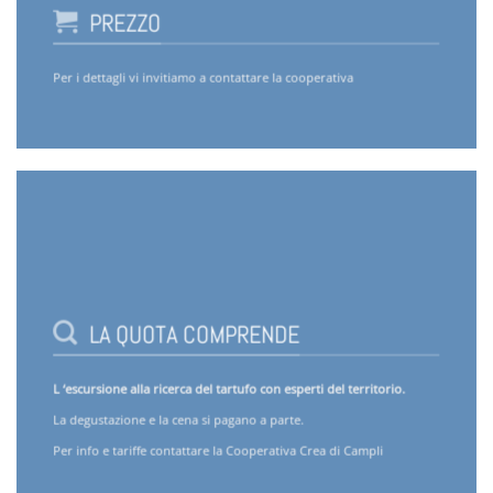
PREZZO
Per i dettagli vi invitiamo a contattare la cooperativa
THIS IS A SIMPLE BANNER
Lorem ipsum dolor sit amet, consectetuer adipiscing
elit, sed diam nonummy nibh euismod tincidunt ut
laoreet dolore magna aliquam erat volutpat.
LA QUOTA COMPRENDE
L ‘escursione alla ricerca del tartufo con esperti del territorio.
La degustazione e la cena si pagano a parte.
Per info e tariffe contattare la Cooperativa Crea di Campli