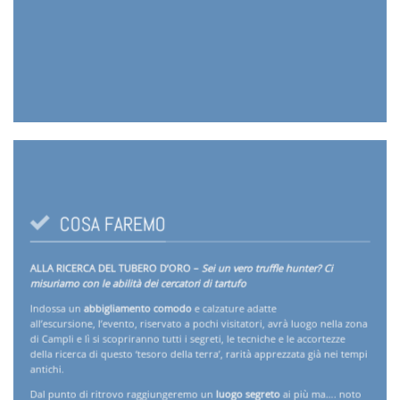
COSA FAREMO
ALLA RICERCA DEL TUBERO D’ORO –
Sei un vero truffle hunter? Ci
misuriamo con le abilità dei cercatori di tartufo
Indossa un
abbigliamento comodo
e calzature adatte
all’escursione, l’evento, riservato a pochi visitatori, avrà luogo nella zona
di Campli e lì si scopriranno tutti i segreti, le tecniche e le accortezze
della ricerca di questo ‘tesoro della terra’, rarità apprezzata già nei tempi
antichi.
Dal punto di ritrovo raggiungeremo un
luogo segreto
ai più ma…. noto