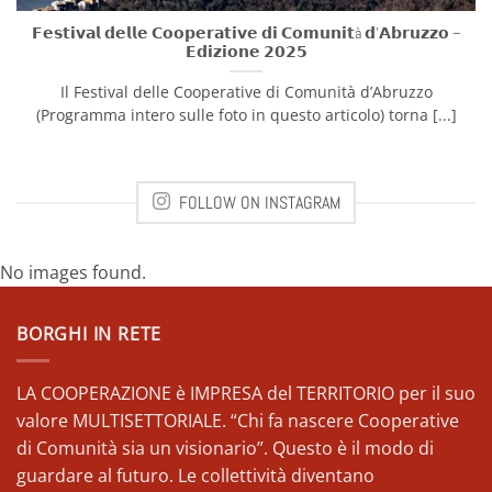
𝗙𝗲𝘀𝘁𝗶𝘃𝗮𝗹 𝗱𝗲𝗹𝗹𝗲 𝗖𝗼𝗼𝗽𝗲𝗿𝗮𝘁𝗶𝘃𝗲 𝗱𝗶 𝗖𝗼𝗺𝘂𝗻𝗶𝘁à 𝗱’𝗔𝗯𝗿𝘂𝘇𝘇𝗼 –
𝗘𝗱𝗶𝘇𝗶𝗼𝗻𝗲 𝟮𝟬𝟮𝟱
Il Festival delle Cooperative di Comunità d’Abruzzo
(Programma intero sulle foto in questo articolo) torna [...]
FOLLOW ON INSTAGRAM
No images found.
BORGHI IN RETE
LA COOPERAZIONE è IMPRESA del TERRITORIO per il suo
valore MULTISETTORIALE. “Chi fa nascere Cooperative
di Comunità sia un visionario”. Questo è il modo di
guardare al futuro. Le collettività diventano