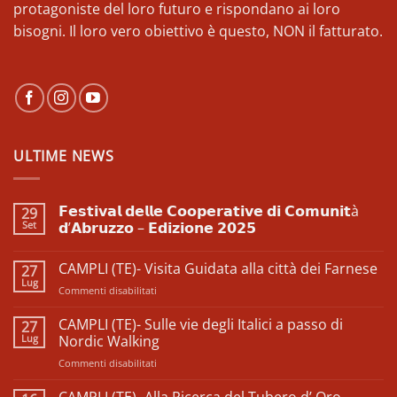
protagoniste del loro futuro e rispondano ai loro
bisogni. Il loro vero obiettivo è questo, NON il fatturato.
ULTIME NEWS
𝗙𝗲𝘀𝘁𝗶𝘃𝗮𝗹 𝗱𝗲𝗹𝗹𝗲 𝗖𝗼𝗼𝗽𝗲𝗿𝗮𝘁𝗶𝘃𝗲 𝗱𝗶 𝗖𝗼𝗺𝘂𝗻𝗶𝘁à
29
Set
𝗱’𝗔𝗯𝗿𝘂𝘇𝘇𝗼 – 𝗘𝗱𝗶𝘇𝗶𝗼𝗻𝗲 𝟮𝟬𝟮𝟱
Nessun
commento
CAMPLI (TE)- Visita Guidata alla città dei Farnese
27
su
𝗙𝗲𝘀𝘁𝗶𝘃𝗮𝗹
Lug
su
Commenti disabilitati
𝗱𝗲𝗹𝗹𝗲
𝗖𝗼𝗼𝗽𝗲𝗿𝗮𝘁𝗶𝘃𝗲
CAMPLI
𝗱𝗶
(TE)-
CAMPLI (TE)- Sulle vie degli Italici a passo di
27
𝗖𝗼𝗺𝘂𝗻𝗶𝘁à
Visita
Lug
𝗱’𝗔𝗯𝗿𝘂𝘇𝘇𝗼
Nordic Walking
–
Guidata
𝗘𝗱𝗶𝘇𝗶𝗼𝗻𝗲
su
Commenti disabilitati
alla
𝟮𝟬𝟮𝟱
CAMPLI
città
(TE)-
CAMPLI (TE)- Alla Ricerca del Tubero d’ Oro
dei