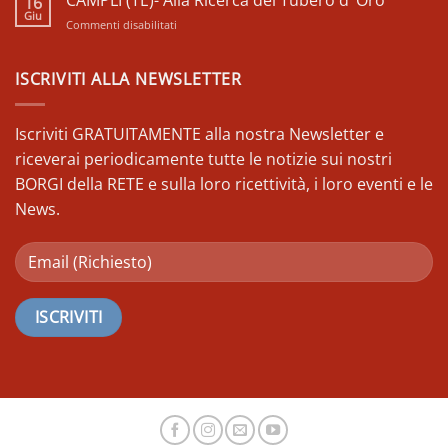
16
Sulle
Farnese
Giu
su
Commenti disabilitati
vie
CAMPLI
degli
(TE)-
Italici
Alla
ISCRIVITI ALLA NEWSLETTER
a
Ricerca
passo
del
di
Tubero
Iscriviti GRATUITAMENTE alla nostra Newsletter e
Nordic
d’
Walking
riceverai periodicamente tutte le notizie sui nostri
Oro
BORGI della RETE e sulla loro ricettività, i loro eventi e le
News.