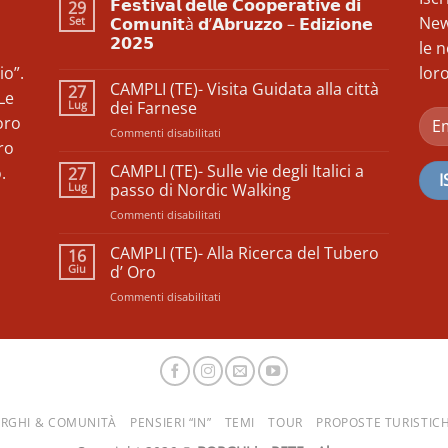
𝗙𝗲𝘀𝘁𝗶𝘃𝗮𝗹 𝗱𝗲𝗹𝗹𝗲 𝗖𝗼𝗼𝗽𝗲𝗿𝗮𝘁𝗶𝘃𝗲 𝗱𝗶
29
New
Set
𝗖𝗼𝗺𝘂𝗻𝗶𝘁à 𝗱’𝗔𝗯𝗿𝘂𝘇𝘇𝗼 – 𝗘𝗱𝗶𝘇𝗶𝗼𝗻𝗲
𝟮𝟬𝟮𝟱
le n
Nessun
io”.
loro
commento
CAMPLI (TE)- Visita Guidata alla città
27
su
Le
𝗙𝗲𝘀𝘁𝗶𝘃𝗮𝗹
Lug
dei Farnese
𝗱𝗲𝗹𝗹𝗲
oro
𝗖𝗼𝗼𝗽𝗲𝗿𝗮𝘁𝗶𝘃𝗲
su
Commenti disabilitati
𝗱𝗶
ro
CAMPLI
𝗖𝗼𝗺𝘂𝗻𝗶𝘁à
(TE)-
𝗱’𝗔𝗯𝗿𝘂𝘇𝘇𝗼
CAMPLI (TE)- Sulle vie degli Italici a
.
27
–
Visita
Lug
passo di Nordic Walking
𝗘𝗱𝗶𝘇𝗶𝗼𝗻𝗲
Guidata
𝟮𝟬𝟮𝟱
su
Commenti disabilitati
alla
CAMPLI
città
(TE)-
CAMPLI (TE)- Alla Ricerca del Tubero
dei
16
Sulle
Farnese
Giu
d’ Oro
vie
su
Commenti disabilitati
degli
CAMPLI
Italici
(TE)-
a
Alla
passo
Ricerca
di
del
Nordic
Tubero
Walking
d’
RGHI & COMUNITÀ
PENSIERI “IN”
TEMI
TOUR
PROPOSTE TURISTIC
Oro