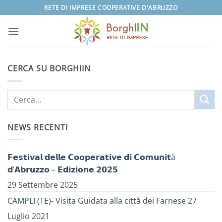
Salta
RETE DI IMPRESE COOPERATIVE D'ABRUZZO
ai
contenuti
CERCA SU BORGHIIN
NEWS RECENTI
𝗙𝗲𝘀𝘁𝗶𝘃𝗮𝗹 𝗱𝗲𝗹𝗹𝗲 𝗖𝗼𝗼𝗽𝗲𝗿𝗮𝘁𝗶𝘃𝗲 𝗱𝗶 𝗖𝗼𝗺𝘂𝗻𝗶𝘁à
𝗱’𝗔𝗯𝗿𝘂𝘇𝘇𝗼 – 𝗘𝗱𝗶𝘇𝗶𝗼𝗻𝗲 𝟮𝟬𝟮𝟱
29 Settembre 2025
CAMPLI (TE)- Visita Guidata alla città dei Farnese
27
Luglio 2021