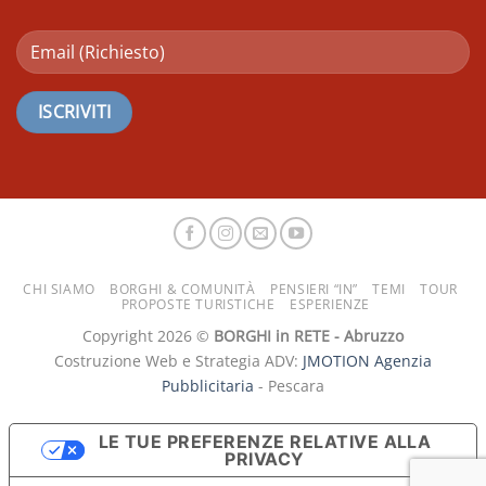
CHI SIAMO
BORGHI & COMUNITÀ
PENSIERI “IN”
TEMI
TOUR
PROPOSTE TURISTICHE
ESPERIENZE
Copyright 2026 ©
BORGHI in RETE - Abruzzo
Costruzione Web e Strategia ADV:
JMOTION Agenzia
Pubblicitaria
- Pescara
LE TUE PREFERENZE RELATIVE ALLA
PRIVACY