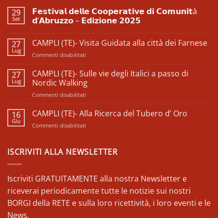
𝗙𝗲𝘀𝘁𝗶𝘃𝗮𝗹 𝗱𝗲𝗹𝗹𝗲 𝗖𝗼𝗼𝗽𝗲𝗿𝗮𝘁𝗶𝘃𝗲 𝗱𝗶 𝗖𝗼𝗺𝘂𝗻𝗶𝘁à
29
Set
𝗱’𝗔𝗯𝗿𝘂𝘇𝘇𝗼 – 𝗘𝗱𝗶𝘇𝗶𝗼𝗻𝗲 𝟮𝟬𝟮𝟱
Nessun
commento
CAMPLI (TE)- Visita Guidata alla città dei Farnese
27
su
𝗙𝗲𝘀𝘁𝗶𝘃𝗮𝗹
Lug
su
Commenti disabilitati
𝗱𝗲𝗹𝗹𝗲
𝗖𝗼𝗼𝗽𝗲𝗿𝗮𝘁𝗶𝘃𝗲
CAMPLI
𝗱𝗶
(TE)-
CAMPLI (TE)- Sulle vie degli Italici a passo di
27
𝗖𝗼𝗺𝘂𝗻𝗶𝘁à
Visita
Lug
𝗱’𝗔𝗯𝗿𝘂𝘇𝘇𝗼
Nordic Walking
–
Guidata
𝗘𝗱𝗶𝘇𝗶𝗼𝗻𝗲
su
Commenti disabilitati
alla
𝟮𝟬𝟮𝟱
CAMPLI
città
(TE)-
CAMPLI (TE)- Alla Ricerca del Tubero d’ Oro
dei
16
Sulle
Farnese
Giu
su
Commenti disabilitati
vie
CAMPLI
degli
(TE)-
Italici
Alla
ISCRIVITI ALLA NEWSLETTER
a
Ricerca
passo
del
di
Tubero
Iscriviti GRATUITAMENTE alla nostra Newsletter e
Nordic
d’
Walking
riceverai periodicamente tutte le notizie sui nostri
Oro
BORGI della RETE e sulla loro ricettività, i loro eventi e le
News.