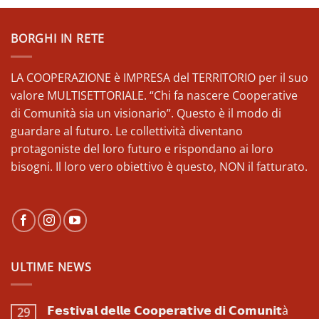
BORGHI IN RETE
LA COOPERAZIONE è IMPRESA del TERRITORIO per il suo
valore MULTISETTORIALE. “Chi fa nascere Cooperative
di Comunità sia un visionario”. Questo è il modo di
guardare al futuro. Le collettività diventano
protagoniste del loro futuro e rispondano ai loro
bisogni. Il loro vero obiettivo è questo, NON il fatturato.
ULTIME NEWS
𝗙𝗲𝘀𝘁𝗶𝘃𝗮𝗹 𝗱𝗲𝗹𝗹𝗲 𝗖𝗼𝗼𝗽𝗲𝗿𝗮𝘁𝗶𝘃𝗲 𝗱𝗶 𝗖𝗼𝗺𝘂𝗻𝗶𝘁à
29