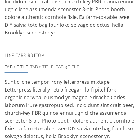
Incididunt sint craft beer, church-key PBR quinoa ennui
ugh cliche assumenda scenester 8-bit. Photo booth
dolore authentic cornhole fixie. Ea farm-to-table twee
DIY salvia tote bag four loko selvage delectus, hella
Brooklyn scenester yr.
LINE TABS BOTTOM
TAB 1 TITLE
TAB 2 TITLE
TAB 3 TITLE
Sunt cliche tempor irony letterpress mixtape.
Letterpress literally retro freegan, lo-fi pitchfork
organic narwhal eiusmod yr magna. Sriracha Carles
laborum irure gastropub sed. Incididunt sint craft beer,
church-key PBR quinoa ennui ugh cliche assumenda
scenester 8-bit. Photo booth dolore authentic cornhole
fixie. Ea farm-to-table twee DIY salvia tote bag four loko
selvage delectus, hella Brooklyn scenester yr.