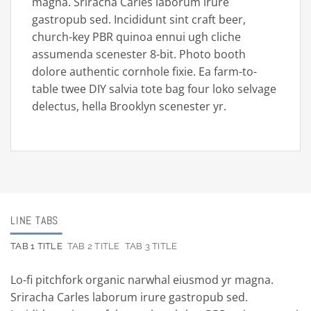
magna. Sriracha Carles laborum irure
gastropub sed. Incididunt sint craft beer,
church-key PBR quinoa ennui ugh cliche
assumenda scenester 8-bit. Photo booth
dolore authentic cornhole fixie. Ea farm-to-
table twee DIY salvia tote bag four loko selvage
delectus, hella Brooklyn scenester yr.
LINE TABS
TAB 1 TITLE
TAB 2 TITLE
TAB 3 TITLE
Lo-fi pitchfork organic narwhal eiusmod yr magna.
Sriracha Carles laborum irure gastropub sed.