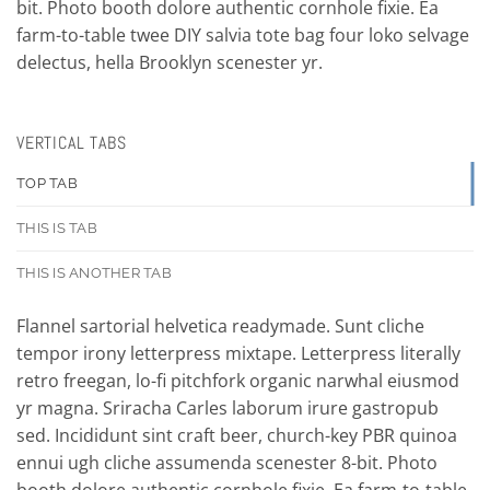
bit. Photo booth dolore authentic cornhole fixie. Ea
farm-to-table twee DIY salvia tote bag four loko selvage
delectus, hella Brooklyn scenester yr.
VERTICAL TABS
TOP TAB
THIS IS TAB
THIS IS ANOTHER TAB
Flannel sartorial helvetica readymade. Sunt cliche
tempor irony letterpress mixtape. Letterpress literally
retro freegan, lo-fi pitchfork organic narwhal eiusmod
yr magna. Sriracha Carles laborum irure gastropub
sed. Incididunt sint craft beer, church-key PBR quinoa
ennui ugh cliche assumenda scenester 8-bit. Photo
booth dolore authentic cornhole fixie. Ea farm-to-table