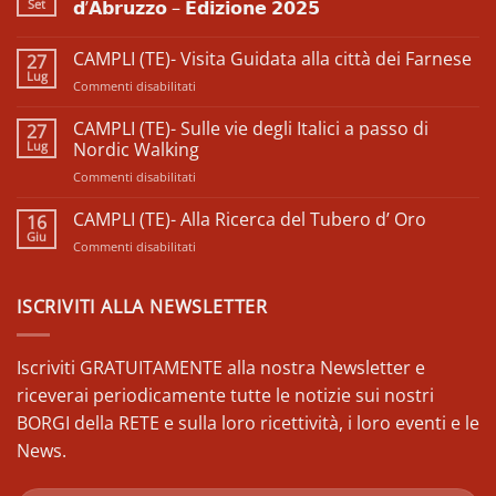
Set
𝗱’𝗔𝗯𝗿𝘂𝘇𝘇𝗼 – 𝗘𝗱𝗶𝘇𝗶𝗼𝗻𝗲 𝟮𝟬𝟮𝟱
Nessun
commento
CAMPLI (TE)- Visita Guidata alla città dei Farnese
27
su
𝗙𝗲𝘀𝘁𝗶𝘃𝗮𝗹
Lug
su
Commenti disabilitati
𝗱𝗲𝗹𝗹𝗲
𝗖𝗼𝗼𝗽𝗲𝗿𝗮𝘁𝗶𝘃𝗲
CAMPLI
𝗱𝗶
(TE)-
CAMPLI (TE)- Sulle vie degli Italici a passo di
27
𝗖𝗼𝗺𝘂𝗻𝗶𝘁à
Visita
Lug
𝗱’𝗔𝗯𝗿𝘂𝘇𝘇𝗼
Nordic Walking
–
Guidata
𝗘𝗱𝗶𝘇𝗶𝗼𝗻𝗲
su
Commenti disabilitati
alla
𝟮𝟬𝟮𝟱
CAMPLI
città
(TE)-
CAMPLI (TE)- Alla Ricerca del Tubero d’ Oro
dei
16
Sulle
Farnese
Giu
su
Commenti disabilitati
vie
CAMPLI
degli
(TE)-
Italici
Alla
ISCRIVITI ALLA NEWSLETTER
a
Ricerca
passo
del
di
Tubero
Iscriviti GRATUITAMENTE alla nostra Newsletter e
Nordic
d’
Walking
riceverai periodicamente tutte le notizie sui nostri
Oro
BORGI della RETE e sulla loro ricettività, i loro eventi e le
News.