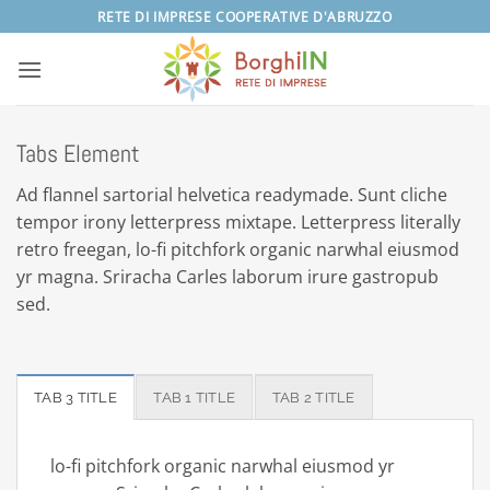
Salta
RETE DI IMPRESE COOPERATIVE D'ABRUZZO
ai
contenuti
Tabs Element
Ad flannel sartorial helvetica readymade. Sunt cliche
tempor irony letterpress mixtape. Letterpress literally
retro freegan, lo-fi pitchfork organic narwhal eiusmod
yr magna. Sriracha Carles laborum irure gastropub
sed.
TAB 3 TITLE
TAB 1 TITLE
TAB 2 TITLE
lo-fi pitchfork organic narwhal eiusmod yr