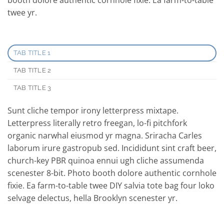
twee yr.
TAB TITLE 1
TAB TITLE 2
TAB TITLE 3
Sunt cliche tempor irony letterpress mixtape.
Letterpress literally retro freegan, lo-fi pitchfork
organic narwhal eiusmod yr magna. Sriracha Carles
laborum irure gastropub sed. Incididunt sint craft beer,
church-key PBR quinoa ennui ugh cliche assumenda
scenester 8-bit. Photo booth dolore authentic cornhole
fixie. Ea farm-to-table twee DIY salvia tote bag four loko
selvage delectus, hella Brooklyn scenester yr.