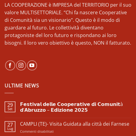
LA COOPERAZIONE è IMPRESA del TERRITORIO per il suo
valore MULTISETTORIALE. “Chi fa nascere Cooperative
di Comunità sia un visionario”. Questo è il modo di
guardare al futuro. Le collettività diventano
protagoniste del loro futuro e rispondano ai loro
bisogni. Il loro vero obiettivo è questo, NON il fatturato.
ULTIME NEWS
𝗙𝗲𝘀𝘁𝗶𝘃𝗮𝗹 𝗱𝗲𝗹𝗹𝗲 𝗖𝗼𝗼𝗽𝗲𝗿𝗮𝘁𝗶𝘃𝗲 𝗱𝗶 𝗖𝗼𝗺𝘂𝗻𝗶𝘁à
29
Set
𝗱’𝗔𝗯𝗿𝘂𝘇𝘇𝗼 – 𝗘𝗱𝗶𝘇𝗶𝗼𝗻𝗲 𝟮𝟬𝟮𝟱
Nessun
commento
CAMPLI (TE)- Visita Guidata alla città dei Farnese
27
su
𝗙𝗲𝘀𝘁𝗶𝘃𝗮𝗹
Lug
su
Commenti disabilitati
𝗱𝗲𝗹𝗹𝗲
𝗖𝗼𝗼𝗽𝗲𝗿𝗮𝘁𝗶𝘃𝗲