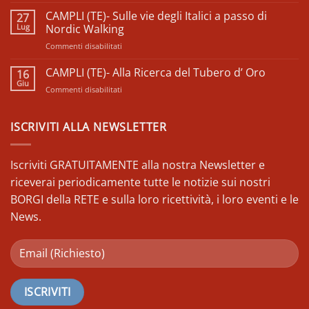
CAMPLI
𝗱𝗶
(TE)-
CAMPLI (TE)- Sulle vie degli Italici a passo di
27
𝗖𝗼𝗺𝘂𝗻𝗶𝘁à
Visita
Lug
𝗱’𝗔𝗯𝗿𝘂𝘇𝘇𝗼
Nordic Walking
–
Guidata
𝗘𝗱𝗶𝘇𝗶𝗼𝗻𝗲
su
Commenti disabilitati
alla
𝟮𝟬𝟮𝟱
CAMPLI
città
(TE)-
CAMPLI (TE)- Alla Ricerca del Tubero d’ Oro
dei
16
Sulle
Farnese
Giu
su
Commenti disabilitati
vie
CAMPLI
degli
(TE)-
Italici
Alla
ISCRIVITI ALLA NEWSLETTER
a
Ricerca
passo
del
di
Tubero
Iscriviti GRATUITAMENTE alla nostra Newsletter e
Nordic
d’
Walking
riceverai periodicamente tutte le notizie sui nostri
Oro
BORGI della RETE e sulla loro ricettività, i loro eventi e le
News.