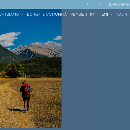
-
-
GDPR Cente
CHI SIAMO
BORGHI & COMUNITÀ
PENSIERI “IN”
TEMI
TOUR