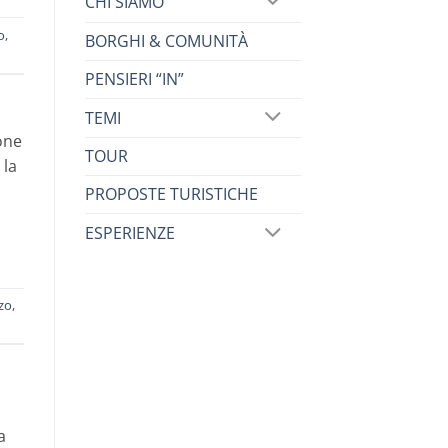
CHI SIAMO
o
,
BORGHI & COMUNITÀ
PENSIERI “IN”
TEMI
one
TOUR
 la
PROPOSTE TURISTICHE
ESPERIENZE
zo
,
a