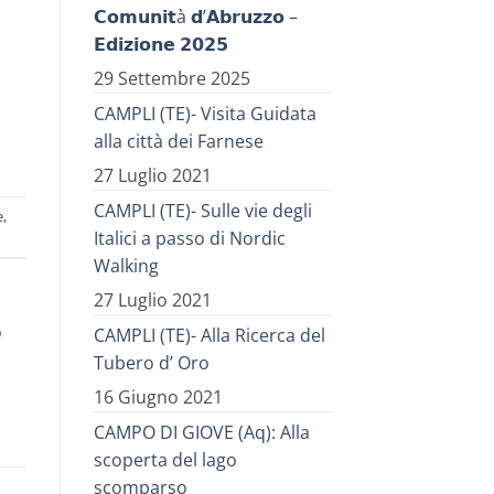
𝗖𝗼𝗺𝘂𝗻𝗶𝘁à 𝗱’𝗔𝗯𝗿𝘂𝘇𝘇𝗼 –
𝗘𝗱𝗶𝘇𝗶𝗼𝗻𝗲 𝟮𝟬𝟮𝟱
29 Settembre 2025
CAMPLI (TE)- Visita Guidata
alla città dei Farnese
27 Luglio 2021
CAMPLI (TE)- Sulle vie degli
e
,
Italici a passo di Nordic
Walking
27 Luglio 2021
o
CAMPLI (TE)- Alla Ricerca del
Tubero d’ Oro
16 Giugno 2021
CAMPO DI GIOVE (Aq): Alla
scoperta del lago
scomparso