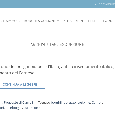
-
-
GDPR Cente
CHI SIAMO
BORGHI & COMUNITÀ
PENSIERI “IN”
TEMI
TOUR
ARCHIVIO TAG:
ESCURSIONE
 uno dei borghi più belli d’Italia, antico insediamento italico,
mento dei Farnese.
CONTINUA A LEGGERE
→
ni
,
Proposte di Campli
|
Taggato
borghiinabruzzo
,
trekking
,
Campli
,
oni
,
tourborghi
,
escursione