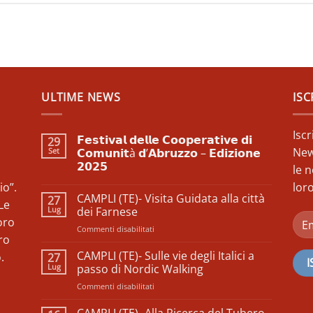
ULTIME NEWS
ISC
Isc
𝗙𝗲𝘀𝘁𝗶𝘃𝗮𝗹 𝗱𝗲𝗹𝗹𝗲 𝗖𝗼𝗼𝗽𝗲𝗿𝗮𝘁𝗶𝘃𝗲 𝗱𝗶
29
New
Set
𝗖𝗼𝗺𝘂𝗻𝗶𝘁à 𝗱’𝗔𝗯𝗿𝘂𝘇𝘇𝗼 – 𝗘𝗱𝗶𝘇𝗶𝗼𝗻𝗲
𝟮𝟬𝟮𝟱
le n
Nessun
io”.
loro
commento
CAMPLI (TE)- Visita Guidata alla città
27
su
Le
𝗙𝗲𝘀𝘁𝗶𝘃𝗮𝗹
Lug
dei Farnese
𝗱𝗲𝗹𝗹𝗲
oro
𝗖𝗼𝗼𝗽𝗲𝗿𝗮𝘁𝗶𝘃𝗲
su
Commenti disabilitati
𝗱𝗶
ro
CAMPLI
𝗖𝗼𝗺𝘂𝗻𝗶𝘁à
(TE)-
𝗱’𝗔𝗯𝗿𝘂𝘇𝘇𝗼
CAMPLI (TE)- Sulle vie degli Italici a
.
27
–
Visita
Lug
passo di Nordic Walking
𝗘𝗱𝗶𝘇𝗶𝗼𝗻𝗲
Guidata
𝟮𝟬𝟮𝟱
su
Commenti disabilitati
alla
CAMPLI
città
(TE)-
dei