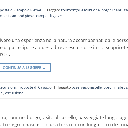
poste di Campo di Giove
|
Taggato
tourborghi
,
escursione
,
borghiinabruzz
mbini
,
campodigiove
,
campo di giove
 vivere una esperienza nella natura accompagnati dalle pers
 di partecipare a questa breve escursione in cui scoprirete
l’Orta.
CONTINUA A LEGGERE
→
Escursioni
,
Proposte di Calascio
|
Taggato
osservazionistelle
,
borghiinabruz
hi
,
escursione
ura, tour nel borgo, visita al castello, passeggiate lungo lago
tutti i segreti nascosti di una terra e di un luogo ricco di stori