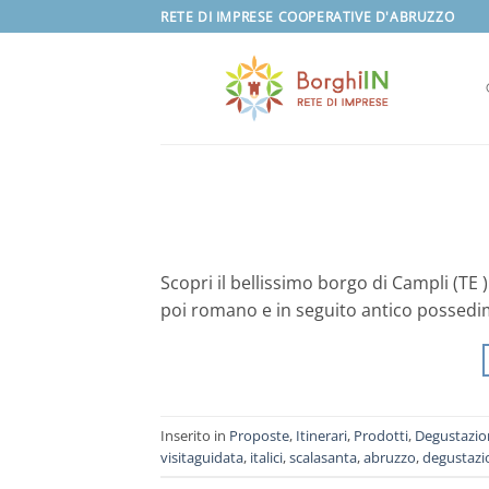
Salta
RETE DI IMPRESE COOPERATIVE D'ABRUZZO
ai
contenuti
Scopri il bellissimo borgo di Campli (TE )
poi romano e in seguito antico possedi
Inserito in
Proposte
,
Itinerari
,
Prodotti
,
Degustazio
visitaguidata
,
italici
,
scalasanta
,
abruzzo
,
degustazi