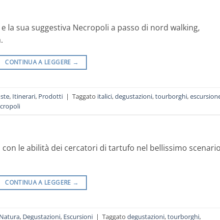
) e la sua suggestiva Necropoli a passo di nord walking,
.
CONTINUA A LEGGERE
→
ste
,
Itinerari
,
Prodotti
|
Taggato
italici
,
degustazioni
,
tourborghi
,
escursion
cropoli
con le abilità dei cercatori di tartufo nel bellissimo scenari
CONTINUA A LEGGERE
→
Natura
,
Degustazioni
,
Escursioni
|
Taggato
degustazioni
,
tourborghi
,