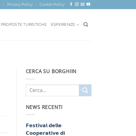
r
Privacy Policy
Cookie Policy
PROPOSTE TURISTICHE
ESPERIENZE
CERCA SU BORGHIIN
NEWS RECENTI
𝗙𝗲𝘀𝘁𝗶𝘃𝗮𝗹 𝗱𝗲𝗹𝗹𝗲
𝗖𝗼𝗼𝗽𝗲𝗿𝗮𝘁𝗶𝘃𝗲 𝗱𝗶