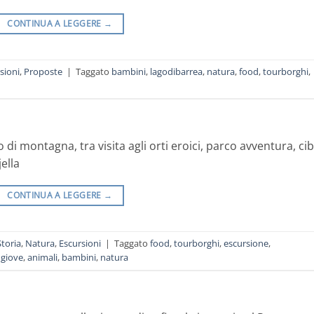
CONTINUA A LEGGERE
→
sioni
,
Proposte
|
Taggato
bambini
,
lagodibarrea
,
natura
,
food
,
tourborghi
,
i montagna, tra visita agli orti eroici, parco avventura, cib
jella
CONTINUA A LEGGERE
→
Storia
,
Natura
,
Escursioni
|
Taggato
food
,
tourborghi
,
escursione
,
 giove
,
animali
,
bambini
,
natura