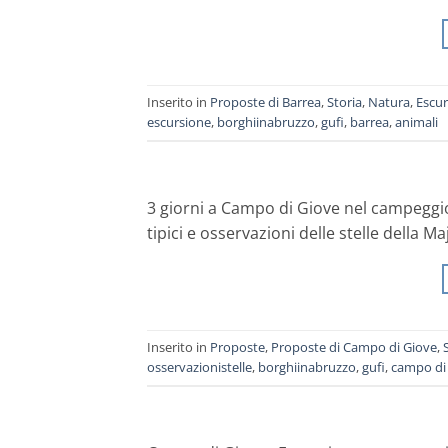
Inserito in
Proposte di Barrea
,
Storia
,
Natura
,
Escur
escursione
,
borghiinabruzzo
,
gufi
,
barrea
,
animali
3 giorni a Campo di Giove nel campeggio d
tipici e osservazioni delle stelle della Ma
Inserito in
Proposte
,
Proposte di Campo di Giove
,
osservazionistelle
,
borghiinabruzzo
,
gufi
,
campo di