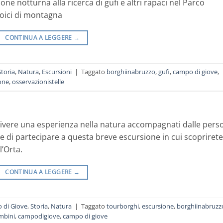
e notturna alla ricerca di gufi e altri rapaci nel Parco
eroici di montagna
CONTINUA A LEGGERE
→
Storia
,
Natura
,
Escursioni
|
Taggato
borghiinabruzzo
,
gufi
,
campo di giove
,
one
,
osservazionistelle
 vivere una esperienza nella natura accompagnati dalle pers
 di partecipare a questa breve escursione in cui scoprirete
l’Orta.
CONTINUA A LEGGERE
→
 di Giove
,
Storia
,
Natura
|
Taggato
tourborghi
,
escursione
,
borghiinabruzz
mbini
,
campodigiove
,
campo di giove