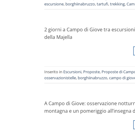
escursione
,
borghiinabruzzo
,
tartufi
,
trekking
,
Camp
2 giorni a Campo di Giove tra escursion
della Majella
Inserito in
Escursioni
,
Proposte
,
Proposte di Campo
osservazionistelle
,
borghiinabruzzo
,
campo di giov
A Campo di Giove: osservazione notturna del
montagna e un pomeriggio all’insegna d