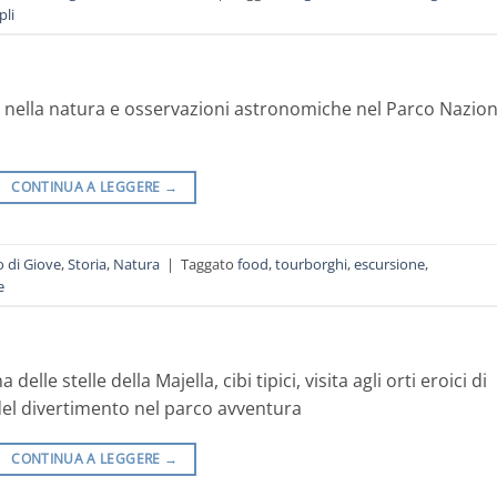
li
i nella natura e osservazioni astronomiche nel Parco Nazio
CONTINUA A LEGGERE
→
 di Giove
,
Storia
,
Natura
|
Taggato
food
,
tourborghi
,
escursione
,
e
le stelle della Majella, cibi tipici, visita agli orti eroici di
el divertimento nel parco avventura
CONTINUA A LEGGERE
→