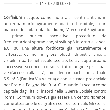
LA STORIA DI CORFINIO
Corfinium
nacque, come molti altri centri antichi, in
una zona morfologicamente adatta ed ospitale, su un
pianoro delimitato da due fiumi, l’Aterno e il Sagittario.
Il primo nucleo insediativo, preceduto da
frequentazioni sporadiche, si sviluppò intorno al V sec.
a.C., su una altura fortificata già naturalmente e
rafforzata da muri in grossi blocchi di pietra, ancora
visibili in parte nel secolo scorso. Lo sviluppo urbano
successivo si concentrò soprattutto lungo le principali
vie d’accesso alla città, coincidenti in parte con l’attuale
S.S. n° 5 (l’antica Via Valeria) e con la strada provinciale
per Pratola Peligna. Nel 91 a. C., quando fu scelta come
capitale dagli italici insorti nella Guerra Sociale contro
Roma, Corfinium doveva già essere un centro fiorente,
come attestano le epigrafi e i corredi tombali. Gli storici
raccontano che, proprio in virtù del suo “status” di