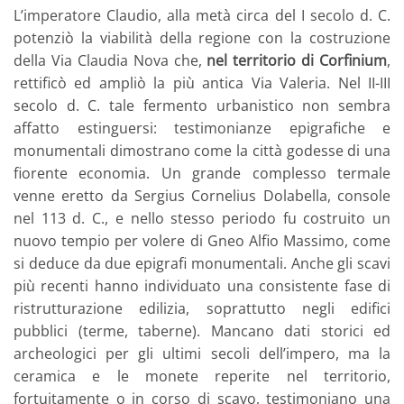
L’imperatore Claudio, alla metà circa del I secolo d. C.
potenziò la viabilità della regione con la costruzione
della Via Claudia Nova che,
nel territorio di Corfinium
,
rettificò ed ampliò la più antica Via Valeria. Nel II-III
secolo d. C. tale fermento urbanistico non sembra
affatto estinguersi: testimonianze epigrafiche e
monumentali dimostrano come la città godesse di una
fiorente economia. Un grande complesso termale
venne eretto da Sergius Cornelius Dolabella, console
nel 113 d. C., e nello stesso periodo fu costruito un
nuovo tempio per volere di Gneo Alfio Massimo, come
si deduce da due epigrafi monumentali. Anche gli scavi
più recenti hanno individuato una consistente fase di
ristrutturazione edilizia, soprattutto negli edifici
pubblici (terme, taberne). Mancano dati storici ed
archeologici per gli ultimi secoli dell’impero, ma la
ceramica e le monete reperite nel territorio,
fortuitamente o in corso di scavo, testimoniano una