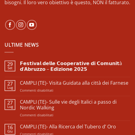
bisogni. Il loro vero obiettivo è questo, NON il fatturato.
ULTIME NEWS
𝗙𝗲𝘀𝘁𝗶𝘃𝗮𝗹 𝗱𝗲𝗹𝗹𝗲 𝗖𝗼𝗼𝗽𝗲𝗿𝗮𝘁𝗶𝘃𝗲 𝗱𝗶 𝗖𝗼𝗺𝘂𝗻𝗶𝘁à
29
Set
𝗱’𝗔𝗯𝗿𝘂𝘇𝘇𝗼 – 𝗘𝗱𝗶𝘇𝗶𝗼𝗻𝗲 𝟮𝟬𝟮𝟱
Nessun
commento
CAMPLI (TE)- Visita Guidata alla città dei Farnese
27
su
𝗙𝗲𝘀𝘁𝗶𝘃𝗮𝗹
Lug
su
Commenti disabilitati
𝗱𝗲𝗹𝗹𝗲
𝗖𝗼𝗼𝗽𝗲𝗿𝗮𝘁𝗶𝘃𝗲
CAMPLI
𝗱𝗶
(TE)-
CAMPLI (TE)- Sulle vie degli Italici a passo di
27
𝗖𝗼𝗺𝘂𝗻𝗶𝘁à
Visita
Lug
𝗱’𝗔𝗯𝗿𝘂𝘇𝘇𝗼
Nordic Walking
–
Guidata
𝗘𝗱𝗶𝘇𝗶𝗼𝗻𝗲
su
Commenti disabilitati
alla
𝟮𝟬𝟮𝟱
CAMPLI
città
(TE)-
CAMPLI (TE)- Alla Ricerca del Tubero d’ Oro
dei
16
Sulle
Farnese
Giu
su
Commenti disabilitati