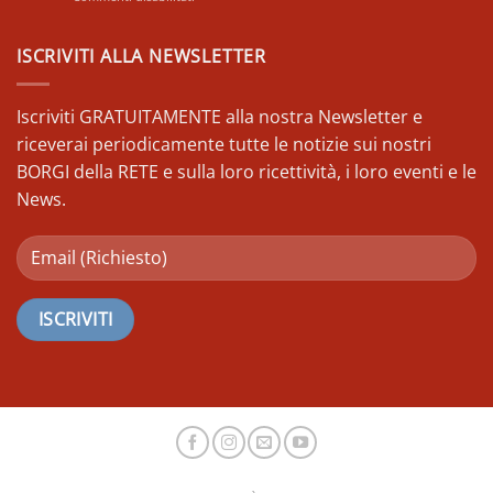
vie
CAMPLI
degli
(TE)-
Italici
Alla
ISCRIVITI ALLA NEWSLETTER
a
Ricerca
passo
del
di
Tubero
Iscriviti GRATUITAMENTE alla nostra Newsletter e
Nordic
d’
Walking
riceverai periodicamente tutte le notizie sui nostri
Oro
BORGI della RETE e sulla loro ricettività, i loro eventi e le
News.