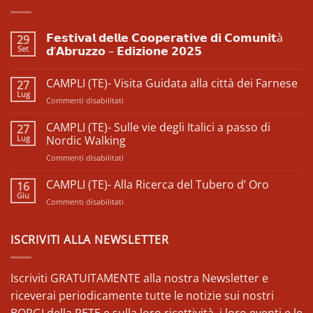
𝗙𝗲𝘀𝘁𝗶𝘃𝗮𝗹 𝗱𝗲𝗹𝗹𝗲 𝗖𝗼𝗼𝗽𝗲𝗿𝗮𝘁𝗶𝘃𝗲 𝗱𝗶 𝗖𝗼𝗺𝘂𝗻𝗶𝘁à
29
Set
𝗱’𝗔𝗯𝗿𝘂𝘇𝘇𝗼 – 𝗘𝗱𝗶𝘇𝗶𝗼𝗻𝗲 𝟮𝟬𝟮𝟱
Nessun
commento
CAMPLI (TE)- Visita Guidata alla città dei Farnese
27
su
𝗙𝗲𝘀𝘁𝗶𝘃𝗮𝗹
Lug
su
Commenti disabilitati
𝗱𝗲𝗹𝗹𝗲
𝗖𝗼𝗼𝗽𝗲𝗿𝗮𝘁𝗶𝘃𝗲
CAMPLI
𝗱𝗶
(TE)-
CAMPLI (TE)- Sulle vie degli Italici a passo di
27
𝗖𝗼𝗺𝘂𝗻𝗶𝘁à
Visita
Lug
𝗱’𝗔𝗯𝗿𝘂𝘇𝘇𝗼
Nordic Walking
–
Guidata
𝗘𝗱𝗶𝘇𝗶𝗼𝗻𝗲
su
Commenti disabilitati
alla
𝟮𝟬𝟮𝟱
CAMPLI
città
(TE)-
CAMPLI (TE)- Alla Ricerca del Tubero d’ Oro
dei
16
Sulle
Farnese
Giu
su
Commenti disabilitati
vie
CAMPLI
degli
(TE)-
Italici
Alla
ISCRIVITI ALLA NEWSLETTER
a
Ricerca
passo
del
di
Tubero
Iscriviti GRATUITAMENTE alla nostra Newsletter e
Nordic
d’
Walking
riceverai periodicamente tutte le notizie sui nostri
Oro
BORGI della RETE e sulla loro ricettività, i loro eventi e le