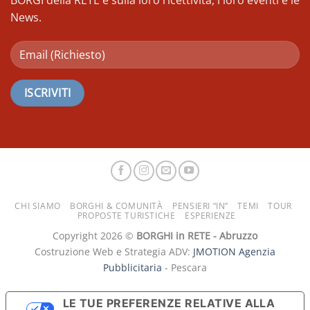
News.
CHI SIAMO
BORGHI & COMUNITÀ
PENSIERI “IN”
TEMI
TOUR
PROPOSTE TURISTICHE
ESPERIENZE
Copyright 2026 ©
BORGHI in RETE - Abruzzo
Costruzione Web e Strategia ADV:
JMOTION Agenzia
Pubblicitaria
- Pescara
LE TUE PREFERENZE RELATIVE ALLA