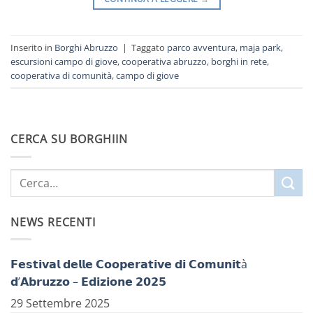
Inserito in
Borghi Abruzzo
|
Taggato
parco avventura
,
maja park
,
escursioni campo di giove
,
cooperativa abruzzo
,
borghi in rete
,
cooperativa di comunità
,
campo di giove
CERCA SU BORGHIIN
NEWS RECENTI
𝗙𝗲𝘀𝘁𝗶𝘃𝗮𝗹 𝗱𝗲𝗹𝗹𝗲 𝗖𝗼𝗼𝗽𝗲𝗿𝗮𝘁𝗶𝘃𝗲 𝗱𝗶 𝗖𝗼𝗺𝘂𝗻𝗶𝘁à
𝗱’𝗔𝗯𝗿𝘂𝘇𝘇𝗼 – 𝗘𝗱𝗶𝘇𝗶𝗼𝗻𝗲 𝟮𝟬𝟮𝟱
29 Settembre 2025