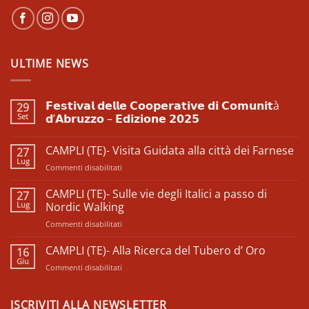
ULTIME NEWS
𝗙𝗲𝘀𝘁𝗶𝘃𝗮𝗹 𝗱𝗲𝗹𝗹𝗲 𝗖𝗼𝗼𝗽𝗲𝗿𝗮𝘁𝗶𝘃𝗲 𝗱𝗶 𝗖𝗼𝗺𝘂𝗻𝗶𝘁à
29
Set
𝗱’𝗔𝗯𝗿𝘂𝘇𝘇𝗼 – 𝗘𝗱𝗶𝘇𝗶𝗼𝗻𝗲 𝟮𝟬𝟮𝟱
Nessun
commento
CAMPLI (TE)- Visita Guidata alla città dei Farnese
27
su
𝗙𝗲𝘀𝘁𝗶𝘃𝗮𝗹
Lug
su
Commenti disabilitati
𝗱𝗲𝗹𝗹𝗲
𝗖𝗼𝗼𝗽𝗲𝗿𝗮𝘁𝗶𝘃𝗲
CAMPLI
𝗱𝗶
(TE)-
CAMPLI (TE)- Sulle vie degli Italici a passo di
27
𝗖𝗼𝗺𝘂𝗻𝗶𝘁à
Visita
Lug
𝗱’𝗔𝗯𝗿𝘂𝘇𝘇𝗼
Nordic Walking
–
Guidata
𝗘𝗱𝗶𝘇𝗶𝗼𝗻𝗲
su
Commenti disabilitati
alla
𝟮𝟬𝟮𝟱
CAMPLI
città
(TE)-
CAMPLI (TE)- Alla Ricerca del Tubero d’ Oro
dei
16
Sulle
Farnese
Giu
su
Commenti disabilitati
vie
CAMPLI
degli
(TE)-
Italici
Alla
ISCRIVITI ALLA NEWSLETTER
a