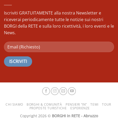
Ricerca
passo
del
di
Tubero
Iscriviti GRATUITAMENTE alla nostra Newsletter e
Nordic
d’
Walking
riceverai periodicamente tutte le notizie sui nostri
Oro
BORGI della RETE e sulla loro ricettività, i loro eventi e le
News.
CHI SIAMO
BORGHI & COMUNITÀ
PENSIERI “IN”
TEMI
TOUR
PROPOSTE TURISTICHE
ESPERIENZE
Copyright 2026 ©
BORGHI in RETE - Abruzzo