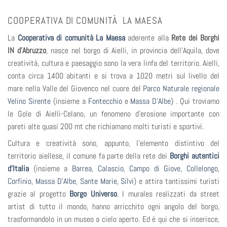
COOPERATIVA DI COMUNITÀ LA MAESA
La
Cooperativa di comunità La Maesa
aderente alla
Rete dei Borghi
IN d’Abruzzo
, nasce nel borgo di Aielli, in provincia dell’Aquila, dove
creatività, cultura e paesaggio sono la vera linfa del territorio. Aielli,
conta circa 1400 abitanti e si trova a 1020 metri sul livello del
mare nella Valle del Giovenco nel cuore del
Parco Naturale regionale
Velino Sirente
(insieme a
Fontecchio
e
Massa D’Albe)
. Qui troviamo
le Gole di Aielli-Celano, un fenomeno d’erosione importante con
pareti alte quasi 200 mt che richiamano molti turisti e sportivi.
Cultura e creatività sono, appunto, l’elemento distintivo del
territorio aiellese, il comune fa parte della rete dei
Borghi autentici
d’Italia
(insieme a
Barrea
,
Calascio
,
Campo di Giove
,
Collelongo
,
Corfinio
,
Massa D’Albe
,
Sante Marie
,
Silvi
) e attira tantissimi turisti
grazie al progetto
Borgo Universo
. I murales realizzati da street
artist di tutto il mondo, hanno arricchito ogni angolo del borgo,
trasformandolo in un museo a cielo aperto. Ed è qui che si inserisce,