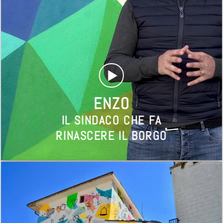
tincidunt ut laoreet dolore magna aliquam erat
volutpat.
This is a simple
headline
GLI AMARETTI DI CORFINIO
ENZO
IL SINDACO CHE FA
RINASCERE IL BORGO