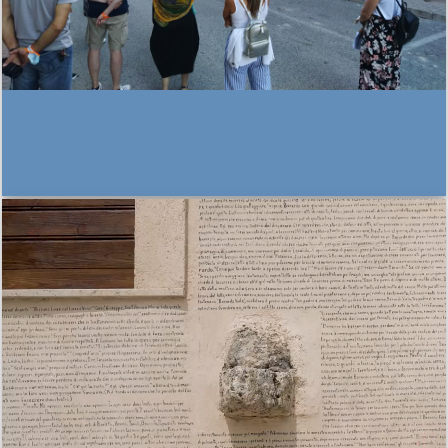
THIS IS A SIMPLE BANNER
Lorem ipsum dolor sit amet, consectetuer
adipiscing elit, sed diam nonummy nibh euismod
tincidunt ut laoreet dolore magna aliquam erat
volutpat.
This is a simple