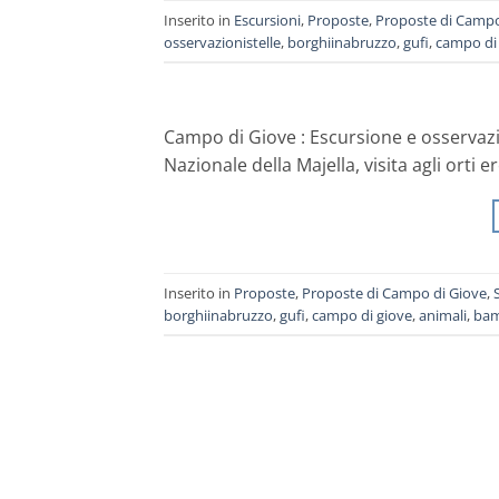
Inserito in
Escursioni
,
Proposte
,
Proposte di Campo
osservazionistelle
,
borghiinabruzzo
,
gufi
,
campo di
Campo di Giove : Escursione e osservazion
Nazionale della Majella, visita agli orti 
Inserito in
Proposte
,
Proposte di Campo di Giove
,
borghiinabruzzo
,
gufi
,
campo di giove
,
animali
,
bam