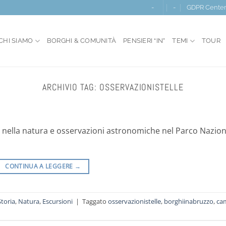
-
-
GDPR Cente
CHI SIAMO
BORGHI & COMUNITÀ
PENSIERI “IN”
TEMI
TOUR
ARCHIVIO TAG:
OSSERVAZIONISTELLE
i nella natura e osservazioni astronomiche nel Parco Nazio
CONTINUA A LEGGERE
→
Storia
,
Natura
,
Escursioni
|
Taggato
osservazionistelle
,
borghiinabruzzo
,
ca