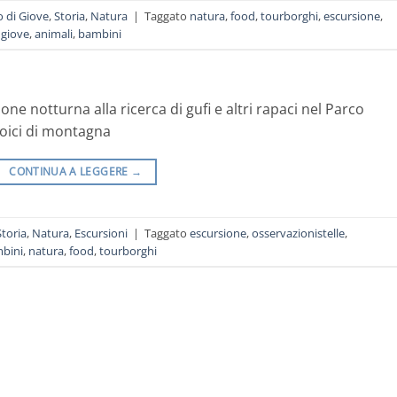
 di Giove
,
Storia
,
Natura
|
Taggato
natura
,
food
,
tourborghi
,
escursione
,
 giove
,
animali
,
bambini
e notturna alla ricerca di gufi e altri rapaci nel Parco
eroici di montagna
CONTINUA A LEGGERE
→
Storia
,
Natura
,
Escursioni
|
Taggato
escursione
,
osservazionistelle
,
bini
,
natura
,
food
,
tourborghi