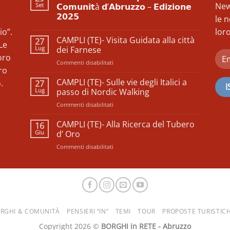
New
Set
𝗖𝗼𝗺𝘂𝗻𝗶𝘁à 𝗱’𝗔𝗯𝗿𝘂𝘇𝘇𝗼 – 𝗘𝗱𝗶𝘇𝗶𝗼𝗻𝗲
𝟮𝟬𝟮𝟱
le n
Nessun
io”.
loro
commento
CAMPLI (TE)- Visita Guidata alla città
27
su
Le
𝗙𝗲𝘀𝘁𝗶𝘃𝗮𝗹
Lug
dei Farnese
𝗱𝗲𝗹𝗹𝗲
oro
𝗖𝗼𝗼𝗽𝗲𝗿𝗮𝘁𝗶𝘃𝗲
su
Commenti disabilitati
𝗱𝗶
ro
CAMPLI
𝗖𝗼𝗺𝘂𝗻𝗶𝘁à
(TE)-
𝗱’𝗔𝗯𝗿𝘂𝘇𝘇𝗼
CAMPLI (TE)- Sulle vie degli Italici a
.
27
–
Visita
Lug
passo di Nordic Walking
𝗘𝗱𝗶𝘇𝗶𝗼𝗻𝗲
Guidata
𝟮𝟬𝟮𝟱
su
Commenti disabilitati
alla
CAMPLI
città
(TE)-
CAMPLI (TE)- Alla Ricerca del Tubero
dei
16
Sulle
Farnese
Giu
d’ Oro
vie
su
Commenti disabilitati
degli
CAMPLI
Italici
(TE)-
a
Alla
passo
Ricerca
di
del
Nordic
Tubero
Walking
d’
RGHI & COMUNITÀ
PENSIERI “IN”
TEMI
TOUR
PROPOSTE TURISTIC
Oro
Copyright 2026 ©
BORGHI in RETE - Abruzzo