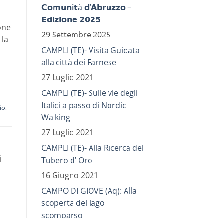
𝗖𝗼𝗺𝘂𝗻𝗶𝘁à 𝗱’𝗔𝗯𝗿𝘂𝘇𝘇𝗼 –
𝗘𝗱𝗶𝘇𝗶𝗼𝗻𝗲 𝟮𝟬𝟮𝟱
one
29 Settembre 2025
 la
CAMPLI (TE)- Visita Guidata
alla città dei Farnese
27 Luglio 2021
CAMPLI (TE)- Sulle vie degli
Italici a passo di Nordic
io
,
Walking
27 Luglio 2021
CAMPLI (TE)- Alla Ricerca del
i
Tubero d’ Oro
16 Giugno 2021
CAMPO DI GIOVE (Aq): Alla
scoperta del lago
scomparso