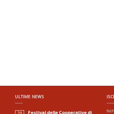
ULTIME NEWS
ISC
Isc
𝗙𝗲𝘀𝘁𝗶𝘃𝗮𝗹 𝗱𝗲𝗹𝗹𝗲 𝗖𝗼𝗼𝗽𝗲𝗿𝗮𝘁𝗶𝘃𝗲 𝗱𝗶
29