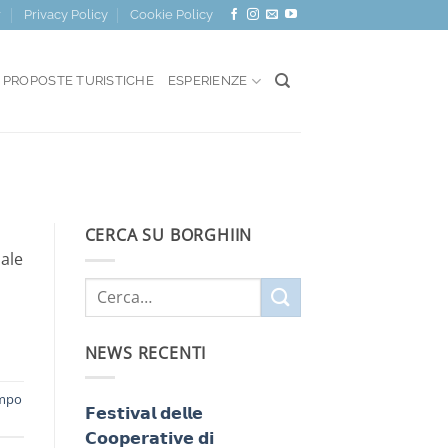
r
Privacy Policy
Cookie Policy
PROPOSTE TURISTICHE
ESPERIENZE
CERCA SU BORGHIIN
nale
NEWS RECENTI
mpo
𝗙𝗲𝘀𝘁𝗶𝘃𝗮𝗹 𝗱𝗲𝗹𝗹𝗲
𝗖𝗼𝗼𝗽𝗲𝗿𝗮𝘁𝗶𝘃𝗲 𝗱𝗶