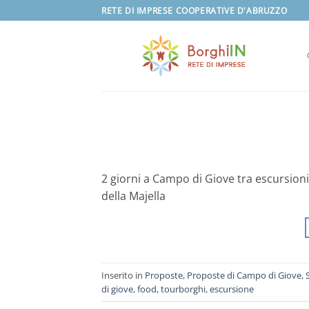
Salta
RETE DI IMPRESE COOPERATIVE D'ABRUZZO
ai
contenuti
2 giorni a Campo di Giove tra escursion
della Majella
Inserito in
Proposte
,
Proposte di Campo di Giove
,
di giove
,
food
,
tourborghi
,
escursione