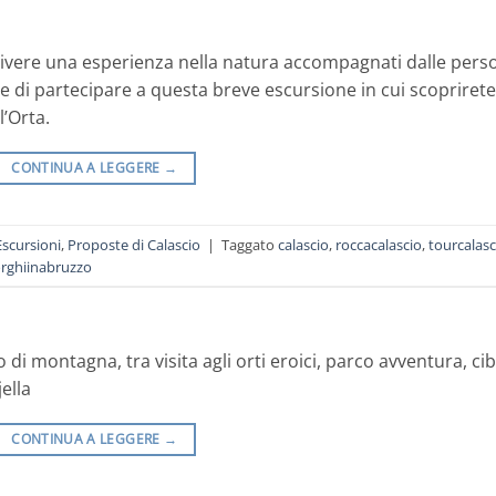
 vivere una esperienza nella natura accompagnati dalle pers
 di partecipare a questa breve escursione in cui scoprirete
l’Orta.
CONTINUA A LEGGERE
→
Escursioni
,
Proposte di Calascio
|
Taggato
calascio
,
roccacalascio
,
tourcalasc
rghiinabruzzo
i montagna, tra visita agli orti eroici, parco avventura, cib
jella
CONTINUA A LEGGERE
→