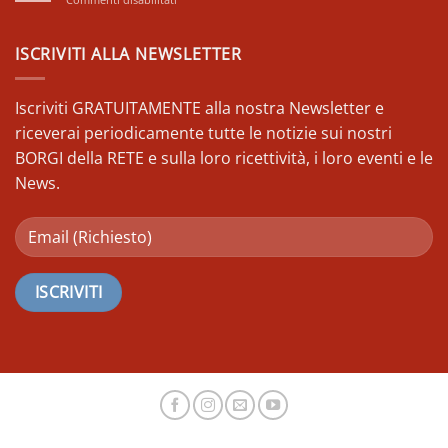
vie
CAMPLI
degli
(TE)-
Italici
Alla
ISCRIVITI ALLA NEWSLETTER
a
Ricerca
passo
del
di
Tubero
Iscriviti GRATUITAMENTE alla nostra Newsletter e
Nordic
d’
Walking
riceverai periodicamente tutte le notizie sui nostri
Oro
BORGI della RETE e sulla loro ricettività, i loro eventi e le
News.