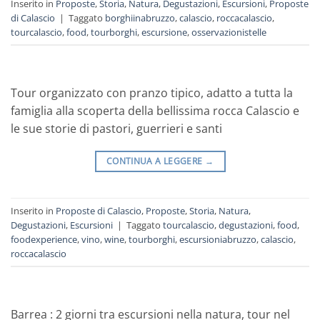
Inserito in
Proposte
,
Storia
,
Natura
,
Degustazioni
,
Escursioni
,
Proposte
di Calascio
|
Taggato
borghiinabruzzo
,
calascio
,
roccacalascio
,
tourcalascio
,
food
,
tourborghi
,
escursione
,
osservazionistelle
Tour organizzato con pranzo tipico, adatto a tutta la
famiglia alla scoperta della bellissima rocca Calascio e
le sue storie di pastori, guerrieri e santi
CONTINUA A LEGGERE
→
Inserito in
Proposte di Calascio
,
Proposte
,
Storia
,
Natura
,
Degustazioni
,
Escursioni
|
Taggato
tourcalascio
,
degustazioni
,
food
,
foodexperience
,
vino
,
wine
,
tourborghi
,
escursioniabruzzo
,
calascio
,
roccacalascio
Barrea : 2 giorni tra escursioni nella natura, tour nel