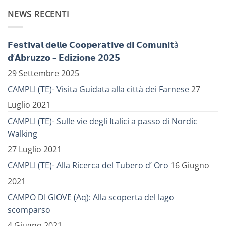
NEWS RECENTI
𝗙𝗲𝘀𝘁𝗶𝘃𝗮𝗹 𝗱𝗲𝗹𝗹𝗲 𝗖𝗼𝗼𝗽𝗲𝗿𝗮𝘁𝗶𝘃𝗲 𝗱𝗶 𝗖𝗼𝗺𝘂𝗻𝗶𝘁à
𝗱’𝗔𝗯𝗿𝘂𝘇𝘇𝗼 – 𝗘𝗱𝗶𝘇𝗶𝗼𝗻𝗲 𝟮𝟬𝟮𝟱
29 Settembre 2025
CAMPLI (TE)- Visita Guidata alla città dei Farnese
27
Luglio 2021
CAMPLI (TE)- Sulle vie degli Italici a passo di Nordic
Walking
27 Luglio 2021
CAMPLI (TE)- Alla Ricerca del Tubero d’ Oro
16 Giugno
2021
CAMPO DI GIOVE (Aq): Alla scoperta del lago
scomparso
4 Giugno 2021