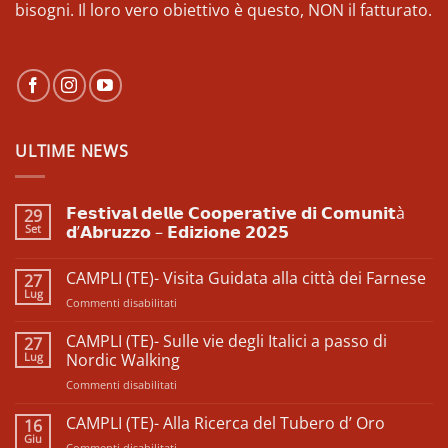
bisogni. Il loro vero obiettivo è questo, NON il fatturato.
ULTIME NEWS
𝗙𝗲𝘀𝘁𝗶𝘃𝗮𝗹 𝗱𝗲𝗹𝗹𝗲 𝗖𝗼𝗼𝗽𝗲𝗿𝗮𝘁𝗶𝘃𝗲 𝗱𝗶 𝗖𝗼𝗺𝘂𝗻𝗶𝘁à
29
Set
𝗱’𝗔𝗯𝗿𝘂𝘇𝘇𝗼 – 𝗘𝗱𝗶𝘇𝗶𝗼𝗻𝗲 𝟮𝟬𝟮𝟱
Nessun
commento
CAMPLI (TE)- Visita Guidata alla città dei Farnese
27
su
𝗙𝗲𝘀𝘁𝗶𝘃𝗮𝗹
Lug
su
Commenti disabilitati
𝗱𝗲𝗹𝗹𝗲
𝗖𝗼𝗼𝗽𝗲𝗿𝗮𝘁𝗶𝘃𝗲
CAMPLI
𝗱𝗶
(TE)-
CAMPLI (TE)- Sulle vie degli Italici a passo di
27
𝗖𝗼𝗺𝘂𝗻𝗶𝘁à
Visita
Lug
𝗱’𝗔𝗯𝗿𝘂𝘇𝘇𝗼
Nordic Walking
–
Guidata
𝗘𝗱𝗶𝘇𝗶𝗼𝗻𝗲
su
Commenti disabilitati
alla
𝟮𝟬𝟮𝟱
CAMPLI
città
(TE)-
CAMPLI (TE)- Alla Ricerca del Tubero d’ Oro
dei
16
Sulle
Farnese
Giu
su
Commenti disabilitati