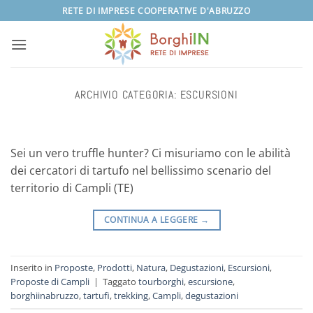
Salta
RETE DI IMPRESE COOPERATIVE D'ABRUZZO
ai
contenuti
ARCHIVIO CATEGORIA:
ESCURSIONI
Sei un vero truffle hunter? Ci misuriamo con le abilità
dei cercatori di tartufo nel bellissimo scenario del
territorio di Campli (TE)
CONTINUA A LEGGERE
→
Inserito in
Proposte
,
Prodotti
,
Natura
,
Degustazioni
,
Escursioni
,
Proposte di Campli
|
Taggato
tourborghi
,
escursione
,
borghiinabruzzo
,
tartufi
,
trekking
,
Campli
,
degustazioni