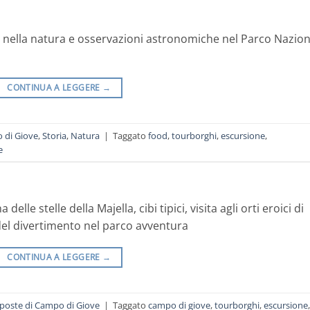
i nella natura e osservazioni astronomiche nel Parco Nazio
CONTINUA A LEGGERE
→
 di Giove
,
Storia
,
Natura
|
Taggato
food
,
tourborghi
,
escursione
,
e
le stelle della Majella, cibi tipici, visita agli orti eroici di
el divertimento nel parco avventura
CONTINUA A LEGGERE
→
poste di Campo di Giove
|
Taggato
campo di giove
,
tourborghi
,
escursione
,