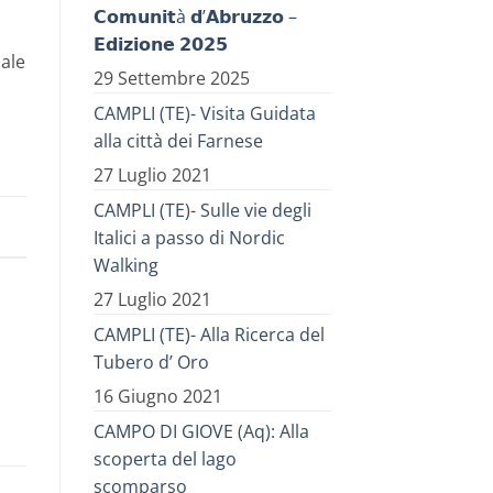
𝗖𝗼𝗺𝘂𝗻𝗶𝘁à 𝗱’𝗔𝗯𝗿𝘂𝘇𝘇𝗼 –
𝗘𝗱𝗶𝘇𝗶𝗼𝗻𝗲 𝟮𝟬𝟮𝟱
nale
29 Settembre 2025
CAMPLI (TE)- Visita Guidata
alla città dei Farnese
27 Luglio 2021
CAMPLI (TE)- Sulle vie degli
Italici a passo di Nordic
Walking
27 Luglio 2021
CAMPLI (TE)- Alla Ricerca del
Tubero d’ Oro
16 Giugno 2021
CAMPO DI GIOVE (Aq): Alla
scoperta del lago
scomparso