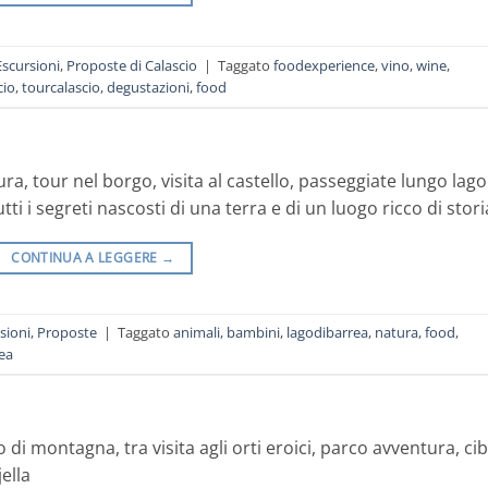
Escursioni
,
Proposte di Calascio
|
Taggato
foodexperience
,
vino
,
wine
,
cio
,
tourcalascio
,
degustazioni
,
food
ura, tour nel borgo, visita al castello, passeggiate lungo lago
tutti i segreti nascosti di una terra e di un luogo ricco di stori
CONTINUA A LEGGERE
→
sioni
,
Proposte
|
Taggato
animali
,
bambini
,
lagodibarrea
,
natura
,
food
,
ea
i montagna, tra visita agli orti eroici, parco avventura, cib
jella