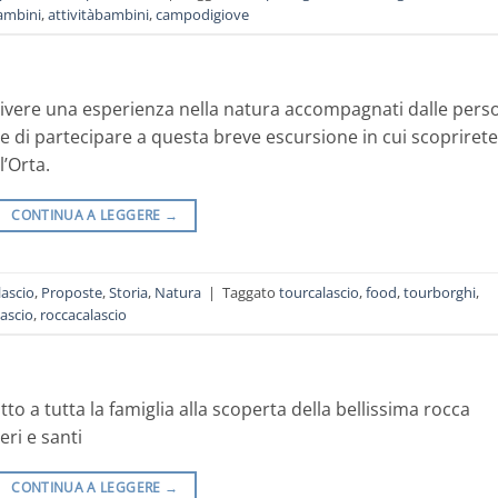
ambini
,
attivitàbambini
,
campodigiove
 vivere una esperienza nella natura accompagnati dalle pers
 di partecipare a questa breve escursione in cui scoprirete
l’Orta.
CONTINUA A LEGGERE
→
lascio
,
Proposte
,
Storia
,
Natura
|
Taggato
tourcalascio
,
food
,
tourborghi
,
lascio
,
roccacalascio
o a tutta la famiglia alla scoperta della bellissima rocca
eri e santi
CONTINUA A LEGGERE
→