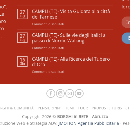
Nessun
io”.
loro
commento
CAMPLI (TE)- Visita Guidata alla città
27
su
Le
𝗙𝗲𝘀𝘁𝗶𝘃𝗮𝗹
Lug
dei Farnese
𝗱𝗲𝗹𝗹𝗲
oro
𝗖𝗼𝗼𝗽𝗲𝗿𝗮𝘁𝗶𝘃𝗲
su
Commenti disabilitati
𝗱𝗶
ro
CAMPLI
𝗖𝗼𝗺𝘂𝗻𝗶𝘁à
(TE)-
𝗱’𝗔𝗯𝗿𝘂𝘇𝘇𝗼
CAMPLI (TE)- Sulle vie degli Italici a
.
27
–
Visita
Lug
passo di Nordic Walking
𝗘𝗱𝗶𝘇𝗶𝗼𝗻𝗲
Guidata
𝟮𝟬𝟮𝟱
su
Commenti disabilitati
alla
CAMPLI
città
(TE)-
CAMPLI (TE)- Alla Ricerca del Tubero
dei
16
Sulle
Farnese
Giu
d’ Oro
vie
su
Commenti disabilitati
degli
CAMPLI
Italici
(TE)-
a
Alla
passo
Ricerca
di
del
Nordic
Tubero
Walking
d’
RGHI & COMUNITÀ
PENSIERI “IN”
TEMI
TOUR
PROPOSTE TURISTIC
Oro
Copyright 2026 ©
BORGHI in RETE - Abruzzo
truzione Web e Strategia ADV:
JMOTION Agenzia Pubblicitaria
- Pes