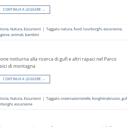
CONTINUA A LEGGERE
→
Storia
,
Natura
,
Escursioni
|
Taggato
natura
,
food
,
tourborghi
,
escursione
,
 giove
,
animali
,
bambini
e notturna alla ricerca di gufi e altri rapaci nel Parco
eroici di montagna
CONTINUA A LEGGERE
→
Storia
,
Natura
,
Escursioni
|
Taggato
osservazionistelle
,
borghiinabruzzo
,
guf
rborghi
,
escursione