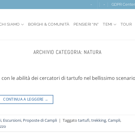
-
-
GDPR Cente
CHI SIAMO
BORGHI & COMUNITÀ
PENSIERI “IN”
TEMI
TOUR
ARCHIVIO CATEGORIA:
NATURA
con le abilità dei cercatori di tartufo nel bellissimo scenari
CONTINUA A LEGGERE
→
i
,
Escursioni
,
Proposte di Campli
|
Taggato
tartufi
,
trekking
,
Campli
,
uzzo