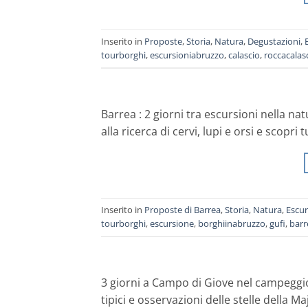
Inserito in
Proposte
,
Storia
,
Natura
,
Degustazioni
,
tourborghi
,
escursioniabruzzo
,
calascio
,
roccacalas
Barrea : 2 giorni tra escursioni nella nat
alla ricerca di cervi, lupi e orsi e scopri 
Inserito in
Proposte di Barrea
,
Storia
,
Natura
,
Escur
tourborghi
,
escursione
,
borghiinabruzzo
,
gufi
,
barr
3 giorni a Campo di Giove nel campeggio d
tipici e osservazioni delle stelle della Ma