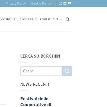
r
Privacy Policy
Cookie Policy
PROPOSTE TURISTICHE
ESPERIENZE
CERCA SU BORGHIIN
o
NEWS RECENTI
𝗙𝗲𝘀𝘁𝗶𝘃𝗮𝗹 𝗱𝗲𝗹𝗹𝗲
𝗖𝗼𝗼𝗽𝗲𝗿𝗮𝘁𝗶𝘃𝗲 𝗱𝗶