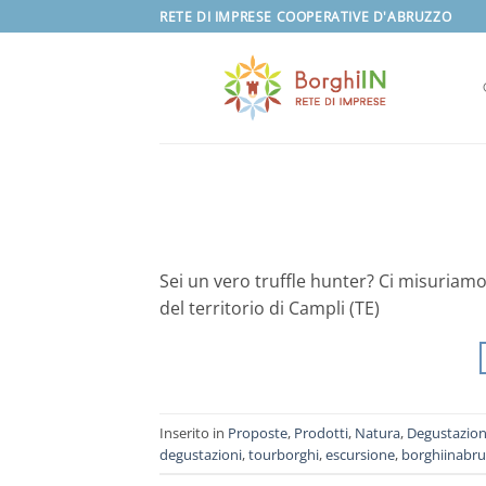
Salta
RETE DI IMPRESE COOPERATIVE D'ABRUZZO
ai
contenuti
Sei un vero truffle hunter? Ci misuriamo 
del territorio di Campli (TE)
Inserito in
Proposte
,
Prodotti
,
Natura
,
Degustazion
degustazioni
,
tourborghi
,
escursione
,
borghiinabr