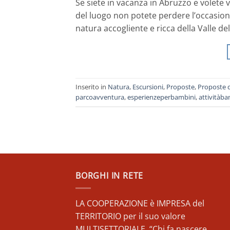
Se siete in vacanza in Abruzzo e volete
del luogo non potete perdere l’occasione
natura accogliente e ricca della Valle del
Inserito in
Natura
,
Escursioni
,
Proposte
,
Proposte 
parcoavventura
,
esperienzeperbambini
,
attivitàba
BORGHI IN RETE
LA COOPERAZIONE è IMPRESA del
TERRITORIO per il suo valore
MULTISETTORIALE. “Chi fa nascere