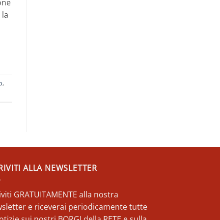
one
 la
o
,
RIVITI ALLA NEWSLETTER
riviti GRATUITAMENTE alla nostra
sletter e riceverai periodicamente tutte
otizie sui nostri BORGI della RETE e sulla