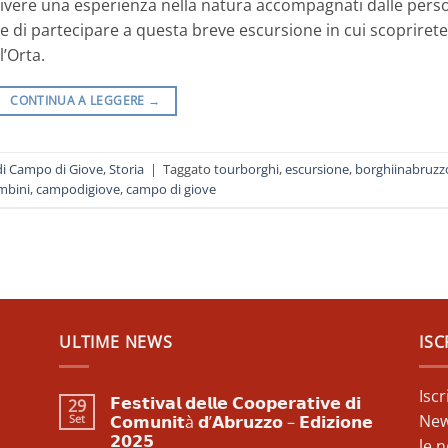
 vivere una esperienza nella natura accompagnati dalle pers
 di partecipare a questa breve escursione in cui scoprirete
l’Orta.
CONTINUA A LEGGERE
→
di Campo di Giove
,
Storia
|
Taggato
tourborghi
,
escursione
,
borghiinabruzz
mbini
,
campodigiove
,
campo di giove
ULTIME NEWS
ISC
Isc
𝗙𝗲𝘀𝘁𝗶𝘃𝗮𝗹 𝗱𝗲𝗹𝗹𝗲 𝗖𝗼𝗼𝗽𝗲𝗿𝗮𝘁𝗶𝘃𝗲 𝗱𝗶
29
New
Set
𝗖𝗼𝗺𝘂𝗻𝗶𝘁à 𝗱’𝗔𝗯𝗿𝘂𝘇𝘇𝗼 – 𝗘𝗱𝗶𝘇𝗶𝗼𝗻𝗲
𝟮𝟬𝟮𝟱
le n