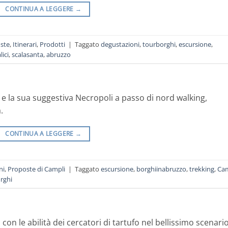
CONTINUA A LEGGERE
→
ste
,
Itinerari
,
Prodotti
|
Taggato
degustazioni
,
tourborghi
,
escursione
,
lici
,
scalasanta
,
abruzzo
) e la sua suggestiva Necropoli a passo di nord walking,
.
CONTINUA A LEGGERE
→
ni
,
Proposte di Campli
|
Taggato
escursione
,
borghiinabruzzo
,
trekking
,
Cam
rghi
con le abilità dei cercatori di tartufo nel bellissimo scenari