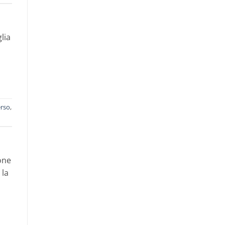
lia
rso
,
one
 la