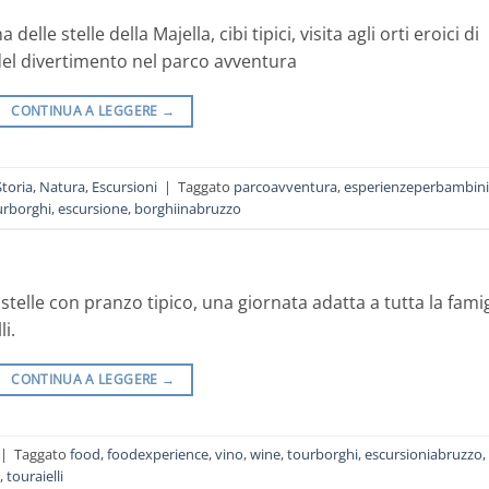
le stelle della Majella, cibi tipici, visita agli orti eroici di
el divertimento nel parco avventura
CONTINUA A LEGGERE
→
Storia
,
Natura
,
Escursioni
|
Taggato
parcoavventura
,
esperienzeperbambini
urborghi
,
escursione
,
borghiinabruzzo
 stelle con pranzo tipico, una giornata adatta a tutta la famig
i.
CONTINUA A LEGGERE
→
|
Taggato
food
,
foodexperience
,
vino
,
wine
,
tourborghi
,
escursioniabruzzo
,
,
touraielli