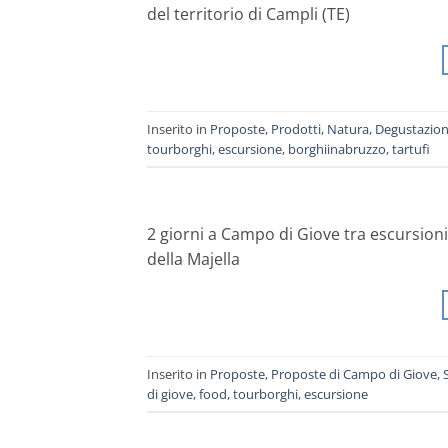
del territorio di Campli (TE)
Inserito in
Proposte
,
Prodotti
,
Natura
,
Degustazion
tourborghi
,
escursione
,
borghiinabruzzo
,
tartufi
2 giorni a Campo di Giove tra escursion
della Majella
Inserito in
Proposte
,
Proposte di Campo di Giove
,
di giove
,
food
,
tourborghi
,
escursione