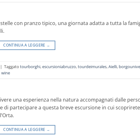
 stelle con pranzo tipico, una giornata adatta a tutta la famig
i.
CONTINUA A LEGGERE
→
|
Taggato
tourborghi
,
escursioniabruzzo
,
tourdeimurales
,
Aielli
,
borgounive
,
wine
 vivere una esperienza nella natura accompagnati dalle pers
 di partecipare a questa breve escursione in cui scoprirete
l’Orta.
CONTINUA A LEGGERE
→