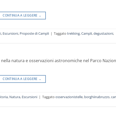
CONTINUA A LEGGERE
→
i
,
Escursioni
,
Proposte di Campli
|
Taggato
trekking
,
Campli
,
degustazioni
,
i nella natura e osservazioni astronomiche nel Parco Nazio
CONTINUA A LEGGERE
→
Storia
,
Natura
,
Escursioni
|
Taggato
osservazionistelle
,
borghiinabruzzo
,
ca