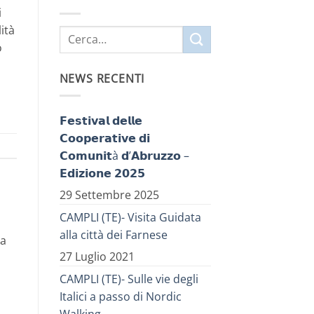
i
ità
o
NEWS RECENTI
𝗙𝗲𝘀𝘁𝗶𝘃𝗮𝗹 𝗱𝗲𝗹𝗹𝗲
𝗖𝗼𝗼𝗽𝗲𝗿𝗮𝘁𝗶𝘃𝗲 𝗱𝗶
𝗖𝗼𝗺𝘂𝗻𝗶𝘁à 𝗱’𝗔𝗯𝗿𝘂𝘇𝘇𝗼 –
𝗘𝗱𝗶𝘇𝗶𝗼𝗻𝗲 𝟮𝟬𝟮𝟱
29 Settembre 2025
CAMPLI (TE)- Visita Guidata
alla città dei Farnese
la
27 Luglio 2021
CAMPLI (TE)- Sulle vie degli
Italici a passo di Nordic