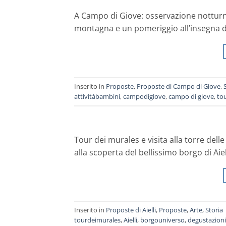
A Campo di Giove: osservazione notturna del
montagna e un pomeriggio all’insegna d
Inserito in
Proposte
,
Proposte di Campo di Giove
,
attivitàbambini
,
campodigiove
,
campo di giove
,
to
Tour dei murales e visita alla torre delle
alla scoperta del bellissimo borgo di Aiell
Inserito in
Proposte di Aielli
,
Proposte
,
Arte
,
Storia
tourdeimurales
,
Aielli
,
borgouniverso
,
degustazioni