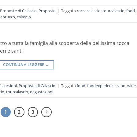
Proposte di Calascio
,
Proposte
|
Taggato
roccacalascio
,
tourcalascio
,
food
,
nabruzzo
,
calascio
o a tutta la famiglia alla scoperta della bellissima rocca
eri e santi
CONTINUA A LEGGERE
→
Escursioni
,
Proposte di Calascio
|
Taggato
food
,
foodexperience
,
vino
,
wine
,
cio
,
tourcalascio
,
degustazioni
1
2
3