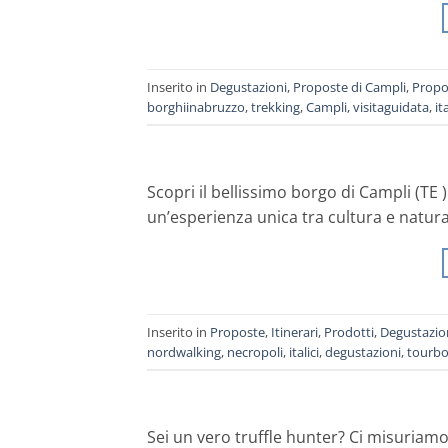
Inserito in
Degustazioni
,
Proposte di Campli
,
Propo
borghiinabruzzo
,
trekking
,
Campli
,
visitaguidata
,
ita
Scopri il bellissimo borgo di Campli (TE 
un’esperienza unica tra cultura e natura
Inserito in
Proposte
,
Itinerari
,
Prodotti
,
Degustazio
nordwalking
,
necropoli
,
italici
,
degustazioni
,
tourbo
Sei un vero truffle hunter? Ci misuriamo 