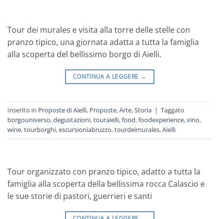
Tour dei murales e visita alla torre delle stelle con
pranzo tipico, una giornata adatta a tutta la famiglia
alla scoperta del bellissimo borgo di Aielli.
CONTINUA A LEGGERE
→
Inserito in
Proposte di Aielli
,
Proposte
,
Arte
,
Storia
|
Taggato
borgouniverso
,
degustazioni
,
touraielli
,
food
,
foodexperience
,
vino
,
wine
,
tourborghi
,
escursioniabruzzo
,
tourdeimurales
,
Aielli
Tour organizzato con pranzo tipico, adatto a tutta la
famiglia alla scoperta della bellissima rocca Calascio e
le sue storie di pastori, guerrieri e santi
CONTINUA A LEGGERE
→