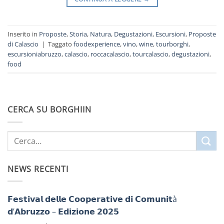
Inserito in
Proposte
,
Storia
,
Natura
,
Degustazioni
,
Escursioni
,
Proposte
di Calascio
|
Taggato
foodexperience
,
vino
,
wine
,
tourborghi
,
escursioniabruzzo
,
calascio
,
roccacalascio
,
tourcalascio
,
degustazioni
,
food
CERCA SU BORGHIIN
NEWS RECENTI
𝗙𝗲𝘀𝘁𝗶𝘃𝗮𝗹 𝗱𝗲𝗹𝗹𝗲 𝗖𝗼𝗼𝗽𝗲𝗿𝗮𝘁𝗶𝘃𝗲 𝗱𝗶 𝗖𝗼𝗺𝘂𝗻𝗶𝘁à
𝗱’𝗔𝗯𝗿𝘂𝘇𝘇𝗼 – 𝗘𝗱𝗶𝘇𝗶𝗼𝗻𝗲 𝟮𝟬𝟮𝟱