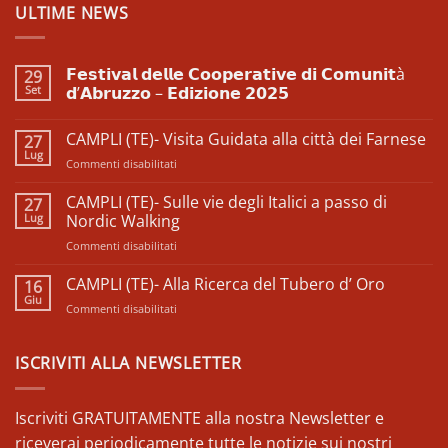
ULTIME NEWS
𝗙𝗲𝘀𝘁𝗶𝘃𝗮𝗹 𝗱𝗲𝗹𝗹𝗲 𝗖𝗼𝗼𝗽𝗲𝗿𝗮𝘁𝗶𝘃𝗲 𝗱𝗶 𝗖𝗼𝗺𝘂𝗻𝗶𝘁à
29
Set
𝗱’𝗔𝗯𝗿𝘂𝘇𝘇𝗼 – 𝗘𝗱𝗶𝘇𝗶𝗼𝗻𝗲 𝟮𝟬𝟮𝟱
Nessun
commento
CAMPLI (TE)- Visita Guidata alla città dei Farnese
27
su
𝗙𝗲𝘀𝘁𝗶𝘃𝗮𝗹
Lug
su
Commenti disabilitati
𝗱𝗲𝗹𝗹𝗲
𝗖𝗼𝗼𝗽𝗲𝗿𝗮𝘁𝗶𝘃𝗲
CAMPLI
𝗱𝗶
(TE)-
CAMPLI (TE)- Sulle vie degli Italici a passo di
27
𝗖𝗼𝗺𝘂𝗻𝗶𝘁à
Visita
Lug
𝗱’𝗔𝗯𝗿𝘂𝘇𝘇𝗼
Nordic Walking
–
Guidata
𝗘𝗱𝗶𝘇𝗶𝗼𝗻𝗲
su
Commenti disabilitati
alla
𝟮𝟬𝟮𝟱
CAMPLI
città
(TE)-
CAMPLI (TE)- Alla Ricerca del Tubero d’ Oro
dei
16
Sulle
Farnese
Giu
su
Commenti disabilitati
vie
CAMPLI
degli
(TE)-
Italici
Alla
ISCRIVITI ALLA NEWSLETTER
a
Ricerca
passo
del
di
Tubero
Iscriviti GRATUITAMENTE alla nostra Newsletter e
Nordic
d’
Walking
riceverai periodicamente tutte le notizie sui nostri
Oro