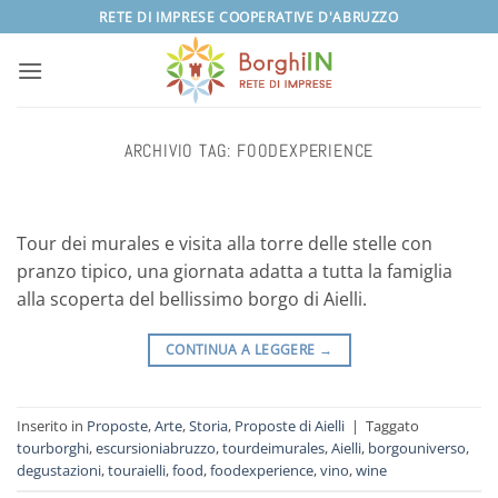
Salta
RETE DI IMPRESE COOPERATIVE D'ABRUZZO
ai
contenuti
ARCHIVIO TAG:
FOODEXPERIENCE
Tour dei murales e visita alla torre delle stelle con
pranzo tipico, una giornata adatta a tutta la famiglia
alla scoperta del bellissimo borgo di Aielli.
CONTINUA A LEGGERE
→
Inserito in
Proposte
,
Arte
,
Storia
,
Proposte di Aielli
|
Taggato
tourborghi
,
escursioniabruzzo
,
tourdeimurales
,
Aielli
,
borgouniverso
,
degustazioni
,
touraielli
,
food
,
foodexperience
,
vino
,
wine