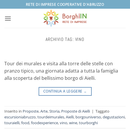
Salta
RETE DI IMPRESE COOPERATIVE D'ABRUZZO
ai
contenuti
ARCHIVIO TAG:
VINO
Tour dei murales e visita alla torre delle stelle con
pranzo tipico, una giornata adatta a tutta la famiglia
alla scoperta del bellissimo borgo di Aielli.
CONTINUA A LEGGERE
→
Inserito in
Proposte
,
Arte
,
Storia
,
Proposte di Aielli
|
Taggato
escursioniabruzzo
,
tourdeimurales
,
Aielli
,
borgouniverso
,
degustazioni
,
touraielli
,
food
,
foodexperience
,
vino
,
wine
,
tourborghi