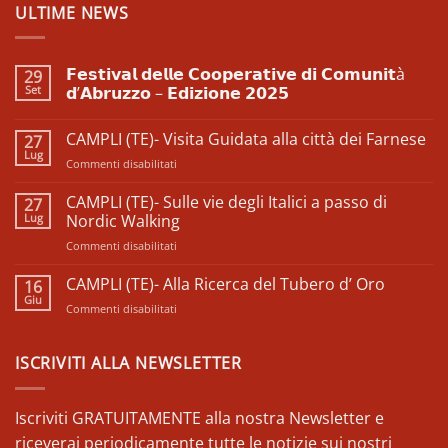
ULTIME NEWS
𝗙𝗲𝘀𝘁𝗶𝘃𝗮𝗹 𝗱𝗲𝗹𝗹𝗲 𝗖𝗼𝗼𝗽𝗲𝗿𝗮𝘁𝗶𝘃𝗲 𝗱𝗶 𝗖𝗼𝗺𝘂𝗻𝗶𝘁à
29
Set
𝗱’𝗔𝗯𝗿𝘂𝘇𝘇𝗼 – 𝗘𝗱𝗶𝘇𝗶𝗼𝗻𝗲 𝟮𝟬𝟮𝟱
Nessun
commento
CAMPLI (TE)- Visita Guidata alla città dei Farnese
27
su
𝗙𝗲𝘀𝘁𝗶𝘃𝗮𝗹
Lug
su
Commenti disabilitati
𝗱𝗲𝗹𝗹𝗲
𝗖𝗼𝗼𝗽𝗲𝗿𝗮𝘁𝗶𝘃𝗲
CAMPLI
𝗱𝗶
(TE)-
CAMPLI (TE)- Sulle vie degli Italici a passo di
27
𝗖𝗼𝗺𝘂𝗻𝗶𝘁à
Visita
Lug
𝗱’𝗔𝗯𝗿𝘂𝘇𝘇𝗼
Nordic Walking
–
Guidata
𝗘𝗱𝗶𝘇𝗶𝗼𝗻𝗲
su
Commenti disabilitati
alla
𝟮𝟬𝟮𝟱
CAMPLI
città
(TE)-
CAMPLI (TE)- Alla Ricerca del Tubero d’ Oro
dei
16
Sulle
Farnese
Giu
su
Commenti disabilitati
vie
CAMPLI
degli
(TE)-
Italici
Alla
ISCRIVITI ALLA NEWSLETTER
a
Ricerca
passo
del
di
Tubero
Iscriviti GRATUITAMENTE alla nostra Newsletter e
Nordic
d’
Walking
riceverai periodicamente tutte le notizie sui nostri
Oro