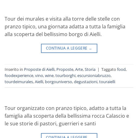
Tour dei murales e visita alla torre delle stelle con
pranzo tipico, una giornata adatta a tutta la famiglia
alla scoperta del bellissimo borgo di Aielli.
CONTINUA A LEGGERE
→
Inserito in
Proposte di Aielli
,
Proposte
,
Arte
,
Storia
|
Taggato
food
,
foodexperience
,
vino
,
wine
,
tourborghi
,
escursioniabruzzo
,
tourdeimurales
,
Aielli
,
borgouniverso
,
degustazioni
,
touraielli
Tour organizzato con pranzo tipico, adatto a tutta la
famiglia alla scoperta della bellissima rocca Calascio e
le sue storie di pastori, guerrieri e santi
CONTINUA A LEGGERE
→