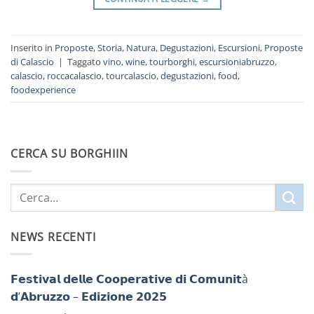
Inserito in
Proposte
,
Storia
,
Natura
,
Degustazioni
,
Escursioni
,
Proposte
di Calascio
|
Taggato
vino
,
wine
,
tourborghi
,
escursioniabruzzo
,
calascio
,
roccacalascio
,
tourcalascio
,
degustazioni
,
food
,
foodexperience
CERCA SU BORGHIIN
NEWS RECENTI
𝗙𝗲𝘀𝘁𝗶𝘃𝗮𝗹 𝗱𝗲𝗹𝗹𝗲 𝗖𝗼𝗼𝗽𝗲𝗿𝗮𝘁𝗶𝘃𝗲 𝗱𝗶 𝗖𝗼𝗺𝘂𝗻𝗶𝘁à
𝗱’𝗔𝗯𝗿𝘂𝘇𝘇𝗼 – 𝗘𝗱𝗶𝘇𝗶𝗼𝗻𝗲 𝟮𝟬𝟮𝟱